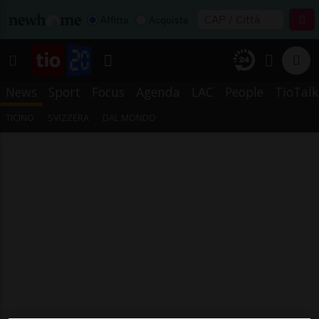
Affitta
Acquista
News
Sport
Focus
Agenda
LAC
People
TioTalk
TICINO
SVIZZERA
DAL MONDO