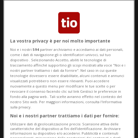
La vostra privacy è per noi molto importante
Noi e i nostri
594
partner archiviamo e accediamo ai dati personali,
Notizie su Fake
come i dati di navigazione gli o identificatori univoci, sul tuo
dispositivo . Selezionando Accetto, abiliti le tecnologie di
tracciamento affinché supportino gli scopi mostrati alla voce "Noi e i
nostri partner trattiamo i dati da fornire". Nel caso in cui queste
Segui le notizie e gli approfondimenti su
tecnologie dovessero essere disabilitate, alcuni contenuti e annunci
visualizzati potrebbero non essere rilevanti. Puoi accedere
Fake.
nuovamente a questo menu per modificare le tue scelte o per
revocare il consenso facendo clic sul link Gestisci le preferenze in
fondo alla pagina web.. Tali scelte avranno effetto nel contesto del
nostro Sito web. Per maggiori informazioni, consulta l'Informativa
sulla privacy.
Noi e i nostri partner trattiamo i dati per fornire:
Utilizzare dati di geolocalizzazione precisi. Scansione attiva delle
caratteristiche del dispositivo ai fini dell’identificazione. Archiviare
informazioni su dispositivo e/o accedervi. Pubblicità e contenuti
personalizzati, misurazione delle prestazioni dei contenuti e degli