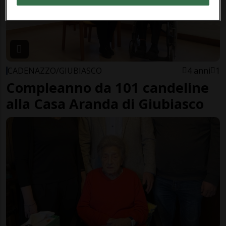
CADENAZZO/GIUBIASCO
4 anni
1
Compleanno da 101 candeline
alla Casa Aranda di Giubiasco