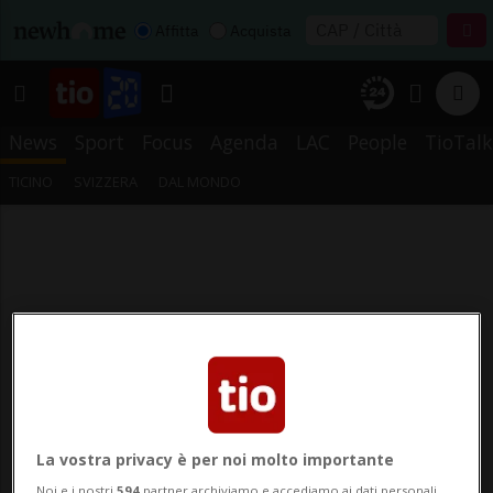
Affitta
Acquista
News
Sport
Focus
Agenda
LAC
People
TioTalk
TICINO
SVIZZERA
DAL MONDO
La vostra privacy è per noi molto importante
Noi e i nostri
594
partner archiviamo e accediamo ai dati personali,