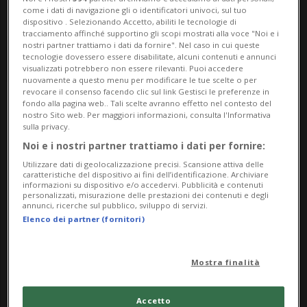
come i dati di navigazione gli o identificatori univoci, sul tuo
dispositivo . Selezionando Accetto, abiliti le tecnologie di
tracciamento affinché supportino gli scopi mostrati alla voce "Noi e i
nostri partner trattiamo i dati da fornire". Nel caso in cui queste
tecnologie dovessero essere disabilitate, alcuni contenuti e annunci
visualizzati potrebbero non essere rilevanti. Puoi accedere
nuovamente a questo menu per modificare le tue scelte o per
revocare il consenso facendo clic sul link Gestisci le preferenze in
fondo alla pagina web.. Tali scelte avranno effetto nel contesto del
Notizie su Erminia
nostro Sito web. Per maggiori informazioni, consulta l'Informativa
sulla privacy.
Addor
Noi e i nostri partner trattiamo i dati per fornire:
Utilizzare dati di geolocalizzazione precisi. Scansione attiva delle
caratteristiche del dispositivo ai fini dell’identificazione. Archiviare
informazioni su dispositivo e/o accedervi. Pubblicità e contenuti
Segui le notizie e gli approfondimenti su
personalizzati, misurazione delle prestazioni dei contenuti e degli
annunci, ricerche sul pubblico, sviluppo di servizi.
Erminia Addor.
Elenco dei partner (fornitori)
Mostra finalità
Accetto