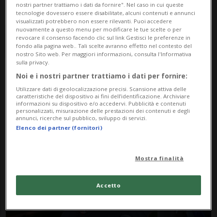
nostri partner trattiamo i dati da fornire". Nel caso in cui queste
tecnologie dovessero essere disabilitate, alcuni contenuti e annunci
visualizzati potrebbero non essere rilevanti. Puoi accedere
nuovamente a questo menu per modificare le tue scelte o per
revocare il consenso facendo clic sul link Gestisci le preferenze in
fondo alla pagina web.. Tali scelte avranno effetto nel contesto del
nostro Sito web. Per maggiori informazioni, consulta l'Informativa
sulla privacy.
Noi e i nostri partner trattiamo i dati per fornire:
Notizie su Erl
Utilizzare dati di geolocalizzazione precisi. Scansione attiva delle
caratteristiche del dispositivo ai fini dell’identificazione. Archiviare
informazioni su dispositivo e/o accedervi. Pubblicità e contenuti
personalizzati, misurazione delle prestazioni dei contenuti e degli
Segui le notizie e gli approfondimenti su
annunci, ricerche sul pubblico, sviluppo di servizi.
Elenco dei partner (fornitori)
Erl.
Mostra finalità
Accetto