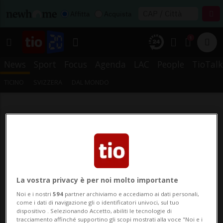
Affitta
Acquista
1
News
Sport
Focus
Agenda
LAC
People
TioTalk
TICINO
SVIZZERA
DAL MONDO
La vostra privacy è per noi molto importante
Noi e i nostri
594
partner archiviamo e accediamo ai dati personali,
come i dati di navigazione gli o identificatori univoci, sul tuo
dispositivo . Selezionando Accetto, abiliti le tecnologie di
tracciamento affinché supportino gli scopi mostrati alla voce "Noi e i