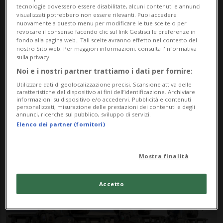
tecnologie dovessero essere disabilitate, alcuni contenuti e annunci
visualizzati potrebbero non essere rilevanti. Puoi accedere
nuovamente a questo menu per modificare le tue scelte o per
revocare il consenso facendo clic sul link Gestisci le preferenze in
fondo alla pagina web.. Tali scelte avranno effetto nel contesto del
nostro Sito web. Per maggiori informazioni, consulta l'Informativa
sulla privacy.
Noi e i nostri partner trattiamo i dati per fornire:
Notizie su Epic Fury
Utilizzare dati di geolocalizzazione precisi. Scansione attiva delle
caratteristiche del dispositivo ai fini dell’identificazione. Archiviare
informazioni su dispositivo e/o accedervi. Pubblicità e contenuti
personalizzati, misurazione delle prestazioni dei contenuti e degli
annunci, ricerche sul pubblico, sviluppo di servizi.
Segui le notizie e gli approfondimenti su
Elenco dei partner (fornitori)
Epic Fury.
Mostra finalità
Accetto