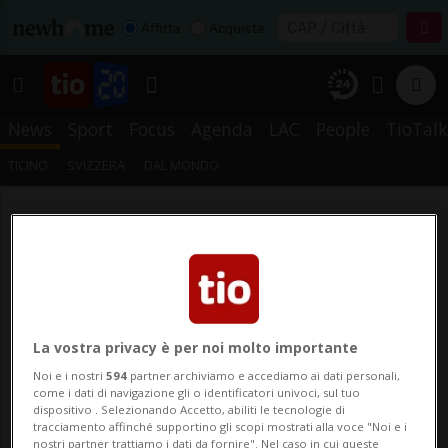
Affitta
Acquista
News
Sport
Focus
Agenda
LAC
People
TioTalk
TICINO
SVIZZERA
DAL MONDO
La vostra privacy è per noi molto importante
Noi e i nostri
594
partner archiviamo e accediamo ai dati personali,
come i dati di navigazione gli o identificatori univoci, sul tuo
dispositivo . Selezionando Accetto, abiliti le tecnologie di
tracciamento affinché supportino gli scopi mostrati alla voce "Noi e i
nostri partner trattiamo i dati da fornire". Nel caso in cui queste