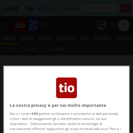
Affitta
Acquista
News
Sport
Focus
Agenda
LAC
People
TioTalk
TICINO
SVIZZERA
DAL MONDO
La vostra privacy è per noi molto importante
Noi e i nostri
594
partner archiviamo e accediamo ai dati personali,
come i dati di navigazione gli o identificatori univoci, sul tuo
dispositivo . Selezionando Accetto, abiliti le tecnologie di
tracciamento affinché supportino gli scopi mostrati alla voce "Noi e i