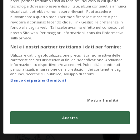
nostri partner trattiamo i dati da fornire". Nel caso in cui queste
tecnologie dovessero essere disabilitate, alcuni contenuti e annunci
visualizzati potrebbero non essere rilevanti. Puoi accedere
nuovamente a questo menu per modificare le tue scelte o per
revocare il consenso facendo clic sul link Gestisci le preferenze in
fondo alla pagina web.. Tali scelte avranno effetto nel contesto del
nostro Sito web. Per maggiori informazioni, consulta l'Informativa
sulla privacy.
Noi e i nostri partner trattiamo i dati per fornire:
Notizie su Electrolux
Utilizzare dati di geolocalizzazione precisi. Scansione attiva delle
caratteristiche del dispositivo ai fini dell’identificazione. Archiviare
informazioni su dispositivo e/o accedervi. Pubblicità e contenuti
personalizzati, misurazione delle prestazioni dei contenuti e degli
annunci, ricerche sul pubblico, sviluppo di servizi.
Segui le notizie e gli approfondimenti su
Elenco dei partner (fornitori)
Electrolux.
Mostra finalità
Accetto