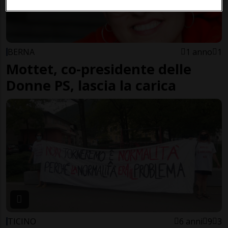
BERNA
1 anno
1
Mottet, co-presidente delle
Donne PS, lascia la carica
TICINO
6 anni
9
3