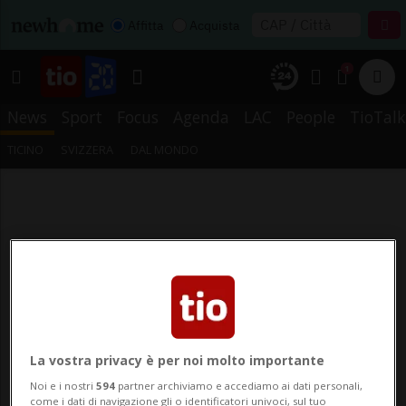
Affitta
Acquista
1
News
Sport
Focus
Agenda
LAC
People
TioTalk
TICINO
SVIZZERA
DAL MONDO
La vostra privacy è per noi molto importante
Noi e i nostri
594
partner archiviamo e accediamo ai dati personali,
come i dati di navigazione gli o identificatori univoci, sul tuo