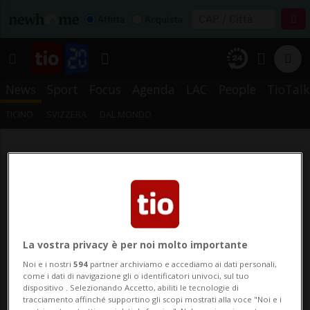
Affitta
Acquista
News
Sport
Focus
Agenda
LAC
People
TioTalk
TICINO
SVIZZERA
DAL MONDO
La vostra privacy è per noi molto importante
Noi e i nostri
594
partner archiviamo e accediamo ai dati personali,
come i dati di navigazione gli o identificatori univoci, sul tuo
dispositivo . Selezionando Accetto, abiliti le tecnologie di
tracciamento affinché supportino gli scopi mostrati alla voce "Noi e i