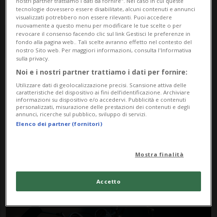
nostri partner trattiamo i dati da fornire". Nel caso in cui queste
tecnologie dovessero essere disabilitate, alcuni contenuti e annunci
visualizzati potrebbero non essere rilevanti. Puoi accedere
nuovamente a questo menu per modificare le tue scelte o per
revocare il consenso facendo clic sul link Gestisci le preferenze in
fondo alla pagina web.. Tali scelte avranno effetto nel contesto del
nostro Sito web. Per maggiori informazioni, consulta l'Informativa
sulla privacy.
Noi e i nostri partner trattiamo i dati per fornire:
Notizie su Donne
Utilizzare dati di geolocalizzazione precisi. Scansione attiva delle
caratteristiche del dispositivo ai fini dell’identificazione. Archiviare
Esaminatrici
informazioni su dispositivo e/o accedervi. Pubblicità e contenuti
personalizzati, misurazione delle prestazioni dei contenuti e degli
annunci, ricerche sul pubblico, sviluppo di servizi.
Elenco dei partner (fornitori)
Segui le notizie e gli approfondimenti su
Donne Esaminatrici.
Mostra finalità
Accetto