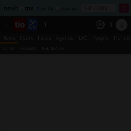
Affitta
Acquista
News
Sport
Focus
Agenda
LAC
People
TioTalk
TICINO
SVIZZERA
DAL MONDO