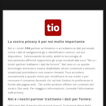
Notizie su Divano
La vostra privacy è per noi molto importante
Noi e i nostri
594
partner archiviamo e accediamo ai dati personali,
come i dati di navigazione gli o identificatori univoci, sul tuo
dispositivo . Selezionando Accetto, abiliti le tecnologie di
Segui le notizie e gli approfondimenti su
tracciamento affinché supportino gli scopi mostrati alla voce "Noi e i
Divano.
nostri partner trattiamo i dati da fornire". Nel caso in cui queste
tecnologie dovessero essere disabilitate, alcuni contenuti e annunci
visualizzati potrebbero non essere rilevanti. Puoi accedere
nuovamente a questo menu per modificare le tue scelte o per
revocare il consenso facendo clic sul link Gestisci le preferenze in
fondo alla pagina web.. Tali scelte avranno effetto nel contesto del
nostro Sito web. Per maggiori informazioni, consulta l'Informativa
sulla privacy.
Noi e i nostri partner trattiamo i dati per fornire:
Utilizzare dati di geolocalizzazione precisi. Scansione attiva delle