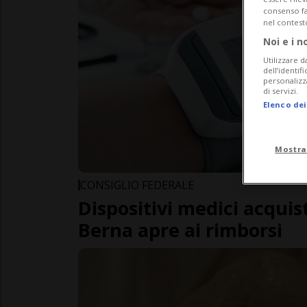
consenso fac
nel contest
Noi e i n
Utilizzare d
dell’identif
personalizz
di servizi.
Elenco dei
Mostra
CONSIGLIO FEDERALE
Dispositivi medici acquist
Berna apre ai rimborsi