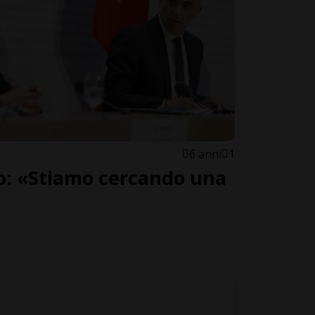
6 anni
1
no: «Stiamo cercando una