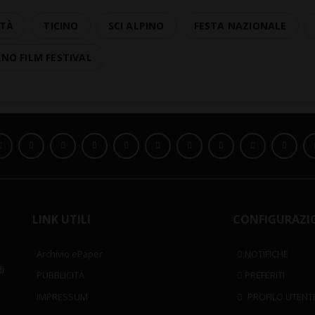
ITÀ
TICINO
SCI ALPINO
FESTA NAZIONALE
NO FILM FESTIVAL
LINK UTILI
CONFIGURAZI
Archivio ePaper
NOTIFICHE
i
PUBBLICITÀ
PREFERITI
IMPRESSUM
PROFILO UTENT