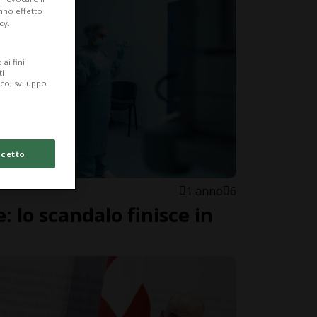
anno effetto
cy.
ai fini
ti
ico, sviluppo
cetto
1 anno
6
: lo scandalo finisce in