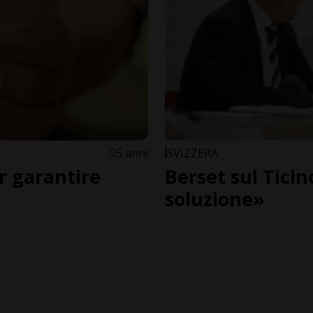
5 anni
SVIZZERA
r garantire
Berset sul Tici
soluzione»