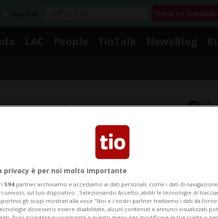
Acquista
nda
LAC
People
TioTalk
NewsBlog
R
Segnalaci
Notizie su Dispositivi Medici
a privacy è per noi molto importante
gui le notizie e gli approfondimenti su Dispositivi Medi
ri
594
partner archiviamo e accediamo ai dati personali, come i dati di navigazione 
ri univoci, sul tuo dispositivo . Selezionando Accetto, abiliti le tecnologie di tracc
portino gli scopi mostrati alla voce "Noi e i nostri partner trattiamo i dati da fornir
tecnologie dovessero essere disabilitate, alcuni contenuti e annunci visualizzati 
vanti. Puoi accedere nuovamente a questo menu per modificare le tue scelte o per