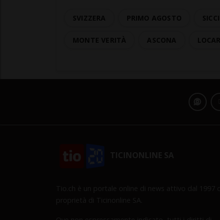
SVIZZERA
PRIMO AGOSTO
SICC
MONTE VERITÀ
ASCONA
LOCAR
TICINONLINE SA
Tio.ch è un portale online di news attivo dal 1997 d
proprietà di Ticinonline SA.
Ove non espressamente indicato, tutti i diritti di