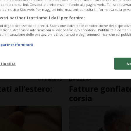
endo clic sul link Gestisci le preferenze in fondo alla pagina web.. Tali scelte avr
o del nostro Sito web. Per maggiori informazioni, consulta l'Informativa sulla priva
ostri partner trattiamo i dati per fornire:
ati di geolocalizzazione precisi. Scansione attiva delle caratteristiche del dispositivo 
icazione. Archiviare informazioni su dispositivo e/o accedervi. Pubblicità e contenu
ati, misurazione delle prestazioni dei contenuti e degli annunci, ricerche sul pubbl
 partner (fornitori)
 finalità
Ac
1 mese
3
SVIZZERA
ati all’estero:
Fatture gonfiate
corsia