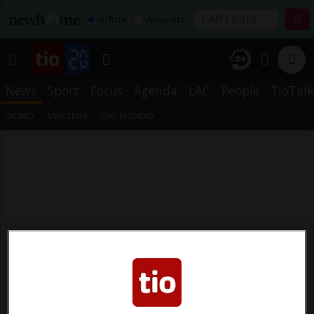
Affitta
Acquista
News
Sport
Focus
Agenda
LAC
People
TioTalk
TICINO
SVIZZERA
DAL MONDO