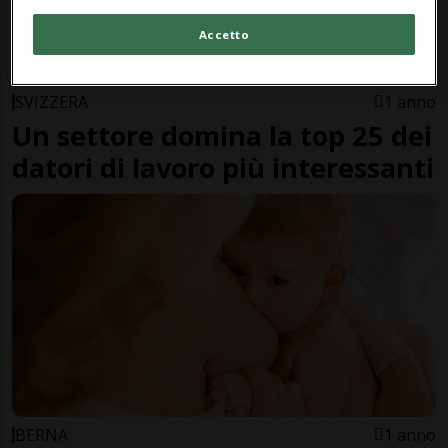
Accetto
SVIZZERA
1 anno
Un settore domina la top 25 dei
datori di lavoro più interessanti
BERNA
1 anno