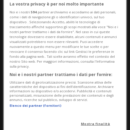
La vostra privacy è per noi molto importante
Noi e i nostri
594
partner archiviamo e accediamo ai dati personali,
come i dati di navigazione gli o identificatori univoci, sul tuo
dispositivo . Selezionando Accetto, abiliti le tecnologie di
tracciamento affinché supportino gli scopi mostrati alla voce "Noi e i
nostri partner trattiamo i dati da fornire". Nel caso in cui queste
tecnologie dovessero essere disabilitate, alcuni contenuti e annunci
visualizzati potrebbero non essere rilevanti. Puoi accedere
nuovamente a questo menu per modificare le tue scelte o per
Notizie su Datori
revocare il consenso facendo clic sul link Gestisci le preferenze in
fondo alla pagina web.. Tali scelte avranno effetto nel contesto del
nostro Sito web. Per maggiori informazioni, consulta l'Informativa
sulla privacy.
Segui le notizie e gli approfondimenti su
Noi e i nostri partner trattiamo i dati per fornire:
Datori.
Utilizzare dati di geolocalizzazione precisi. Scansione attiva delle
caratteristiche del dispositivo ai fini dell’identificazione. Archiviare
informazioni su dispositivo e/o accedervi. Pubblicità e contenuti
personalizzati, misurazione delle prestazioni dei contenuti e degli
annunci, ricerche sul pubblico, sviluppo di servizi.
Elenco dei partner (fornitori)
Mostra finalità