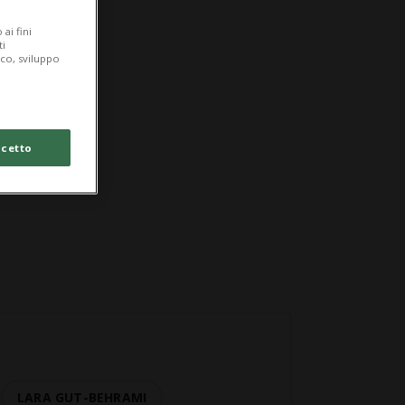
ai fini
ti
ico, sviluppo
cetto
LARA GUT-BEHRAMI