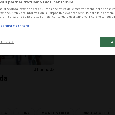
ostri partner trattiamo i dati per fornire:
ati di geolocalizzazione precisi. Scansione attiva delle caratteristiche del dispositivo 
icazione. Archiviare informazioni su dispositivo e/o accedervi. Pubblicità e contenu
ati, misurazione delle prestazioni dei contenuti e degli annunci, ricerche sul pubbl
 partner (fornitori)
 finalità
Ac
1 anno
2
ida
CITÀ
TICINO
MONTE VERITÀ
PRIMO AGOSTO