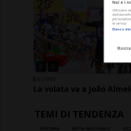
Noi e i n
Utilizzare d
dell’identif
personalizz
di servizi.
Elenco dei
Mostra
CICLISMO
La volata va a João Alme
TEMI DI TENDENZA
SVIZZERA
FESTA NAZIONALE
SIC