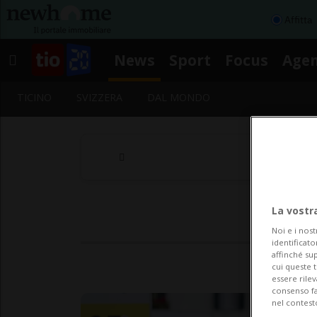
Affitta
News
Sport
Focus
Age
TICINO
SVIZZERA
DAL MONDO
La vostr
Noi e i nost
identificato
affinché sup
cui queste 
essere rile
consenso fac
nel contest