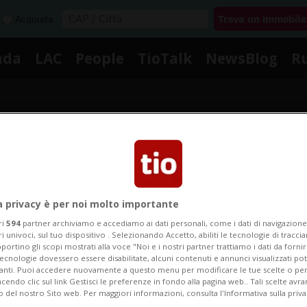
Acquista
nda
LAC
People
TioTalk
NewsBlog
R
Segnalaci
a privacy è per noi molto importante
Notizie su Cronoscalata
ri
594
partner archiviamo e accediamo ai dati personali, come i dati di navigazione 
ri univoci, sul tuo dispositivo . Selezionando Accetto, abiliti le tecnologie di tracc
portino gli scopi mostrati alla voce "Noi e i nostri partner trattiamo i dati da fornir
Segui le notizie e gli approfondimenti su Cronoscalata
tecnologie dovessero essere disabilitate, alcuni contenuti e annunci visualizzati 
vanti. Puoi accedere nuovamente a questo menu per modificare le tue scelte o per
endo clic sul link Gestisci le preferenze in fondo alla pagina web.. Tali scelte avr
o del nostro Sito web. Per maggiori informazioni, consulta l'Informativa sulla priva