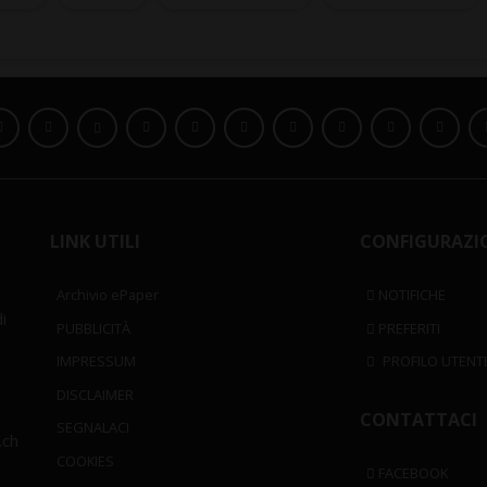
LINK UTILI
CONFIGURAZI
Archivio ePaper
NOTIFICHE
i
PUBBLICITÀ
PREFERITI
IMPRESSUM
PROFILO UTENT
DISCLAIMER
CONTATTACI
SEGNALACI
.ch
COOKIES
FACEBOOK