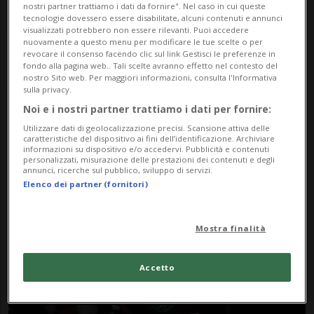
nostri partner trattiamo i dati da fornire". Nel caso in cui queste
tecnologie dovessero essere disabilitate, alcuni contenuti e annunci
visualizzati potrebbero non essere rilevanti. Puoi accedere
nuovamente a questo menu per modificare le tue scelte o per
revocare il consenso facendo clic sul link Gestisci le preferenze in
fondo alla pagina web.. Tali scelte avranno effetto nel contesto del
nostro Sito web. Per maggiori informazioni, consulta l'Informativa
sulla privacy.
Noi e i nostri partner trattiamo i dati per fornire:
Notizie su Corte
Utilizzare dati di geolocalizzazione precisi. Scansione attiva delle
caratteristiche del dispositivo ai fini dell’identificazione. Archiviare
Suprema Svedese
informazioni su dispositivo e/o accedervi. Pubblicità e contenuti
personalizzati, misurazione delle prestazioni dei contenuti e degli
annunci, ricerche sul pubblico, sviluppo di servizi.
Elenco dei partner (fornitori)
Segui le notizie e gli approfondimenti su
Corte Suprema Svedese.
Mostra finalità
Accetto