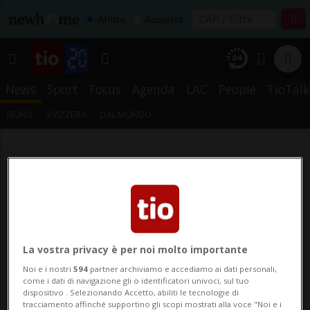
Affitta
Acquista
News
Sport
Focus
Agenda
LAC
People
TioTalk
TICINO
SVIZZERA
DAL MONDO
La vostra privacy è per noi molto importante
Noi e i nostri
594
partner archiviamo e accediamo ai dati personali,
come i dati di navigazione gli o identificatori univoci, sul tuo
dispositivo . Selezionando Accetto, abiliti le tecnologie di
tracciamento affinché supportino gli scopi mostrati alla voce "Noi e i