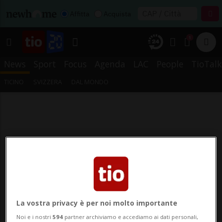
Affitta
Acquista
1
News
Sport
Focus
Agenda
LAC
People
TioTalk
TICINO
SVIZZERA
DAL MONDO
La vostra privacy è per noi molto importante
Noi e i nostri
594
partner archiviamo e accediamo ai dati personali,