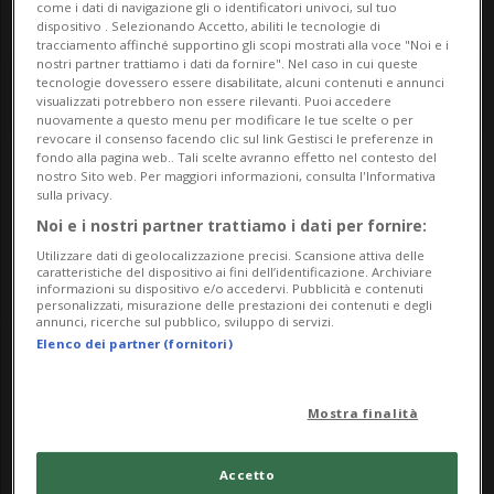
come i dati di navigazione gli o identificatori univoci, sul tuo
dispositivo . Selezionando Accetto, abiliti le tecnologie di
tracciamento affinché supportino gli scopi mostrati alla voce "Noi e i
nostri partner trattiamo i dati da fornire". Nel caso in cui queste
tecnologie dovessero essere disabilitate, alcuni contenuti e annunci
visualizzati potrebbero non essere rilevanti. Puoi accedere
nuovamente a questo menu per modificare le tue scelte o per
revocare il consenso facendo clic sul link Gestisci le preferenze in
fondo alla pagina web.. Tali scelte avranno effetto nel contesto del
nostro Sito web. Per maggiori informazioni, consulta l'Informativa
Notizie su Colf
sulla privacy.
Noi e i nostri partner trattiamo i dati per fornire:
Utilizzare dati di geolocalizzazione precisi. Scansione attiva delle
Segui le notizie e gli approfondimenti su
caratteristiche del dispositivo ai fini dell’identificazione. Archiviare
informazioni su dispositivo e/o accedervi. Pubblicità e contenuti
Colf.
personalizzati, misurazione delle prestazioni dei contenuti e degli
annunci, ricerche sul pubblico, sviluppo di servizi.
Elenco dei partner (fornitori)
Mostra finalità
Accetto