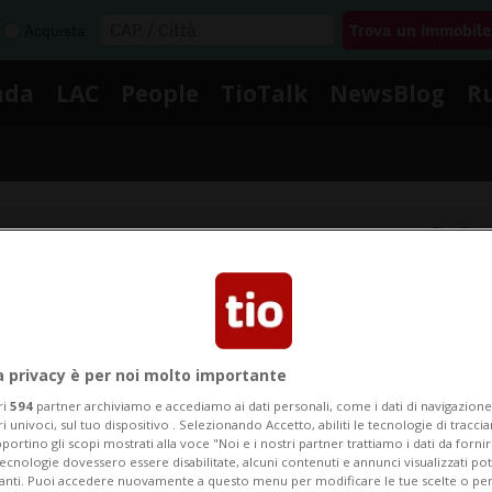
Acquista
nda
LAC
People
TioTalk
NewsBlog
R
Segnalaci
Notizie su Colate
a privacy è per noi molto importante
ri
594
partner archiviamo e accediamo ai dati personali, come i dati di navigazione 
Segui le notizie e gli approfondimenti su Colate.
ri univoci, sul tuo dispositivo . Selezionando Accetto, abiliti le tecnologie di tracc
portino gli scopi mostrati alla voce "Noi e i nostri partner trattiamo i dati da fornir
tecnologie dovessero essere disabilitate, alcuni contenuti e annunci visualizzati 
vanti. Puoi accedere nuovamente a questo menu per modificare le tue scelte o per