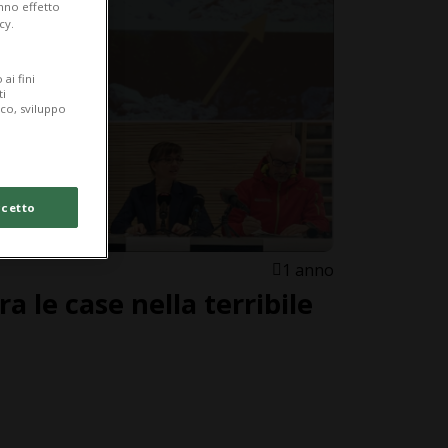
anno effetto
cy.
ai fini
ti
ico, sviluppo
cetto
1 anno
a le case nella terribile