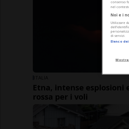
consenso fac
nel contest
Noi e i n
Utilizzare d
dell’identif
personalizz
di servizi.
Elenco dei
Mostra
ITALIA
Etna, intense esplosioni e
rossa per i voli