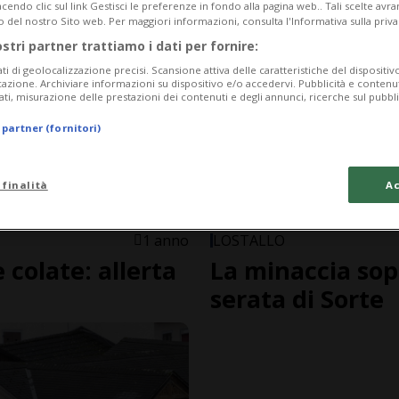
endo clic sul link Gestisci le preferenze in fondo alla pagina web.. Tali scelte avr
o del nostro Sito web. Per maggiori informazioni, consulta l'Informativa sulla priva
ostri partner trattiamo i dati per fornire:
ati di geolocalizzazione precisi. Scansione attiva delle caratteristiche del dispositivo 
icazione. Archiviare informazioni su dispositivo e/o accedervi. Pubblicità e contenu
ati, misurazione delle prestazioni dei contenuti e degli annunci, ricerche sul pubbl
 partner (fornitori)
 finalità
Ac
1 anno
LOSTALLO
 colate: allerta
La minaccia sopr
serata di Sorte