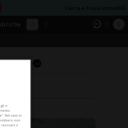
Cerca e trova immobili
ubriche
gli o
iamento
e". Nel caso in
potrebbero non
 revocare il