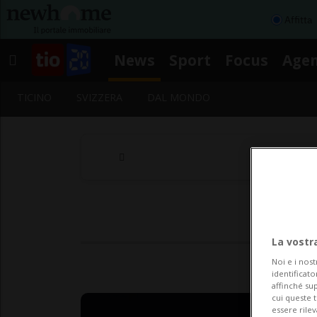
Affitta
News
Sport
Focus
Age
TICINO
SVIZZERA
DAL MONDO
La vostr
Noi e i nost
identificato
affinché sup
cui queste 
essere rile