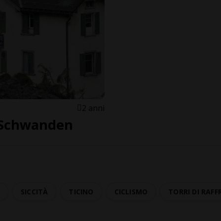
2 anni
a Schwanden
A
SICCITÀ
TICINO
CICLISMO
TORRI DI RAF