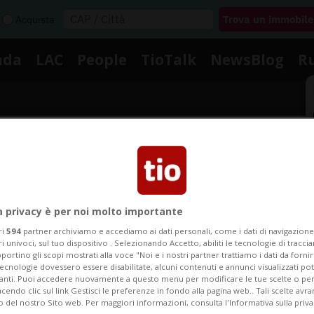
Acquista
nda
LAC
People
TioTalk
NewsBlog
R
Segnalaci
Notizie su Clyo Lurati
a privacy è per noi molto importante
ri
594
partner archiviamo e accediamo ai dati personali, come i dati di navigazione 
ri univoci, sul tuo dispositivo . Selezionando Accetto, abiliti le tecnologie di tracc
portino gli scopi mostrati alla voce "Noi e i nostri partner trattiamo i dati da fornir
Segui le notizie e gli approfondimenti su Clyo Lurati.
tecnologie dovessero essere disabilitate, alcuni contenuti e annunci visualizzati 
vanti. Puoi accedere nuovamente a questo menu per modificare le tue scelte o per
endo clic sul link Gestisci le preferenze in fondo alla pagina web.. Tali scelte avr
o del nostro Sito web. Per maggiori informazioni, consulta l'Informativa sulla priva