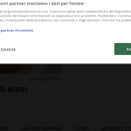
ostri partner trattiamo i dati per fornire:
ati di geolocalizzazione precisi. Scansione attiva delle caratteristiche del dispositivo 
icazione. Archiviare informazioni su dispositivo e/o accedervi. Pubblicità e contenu
ati, misurazione delle prestazioni dei contenuti e degli annunci, ricerche sul pubbl
 partner (fornitori)
 finalità
Ac
1 anno
7
11
 di mani
CITÀ
LARA GUT-BEHRAMI
TICINO
INCIDENTE S