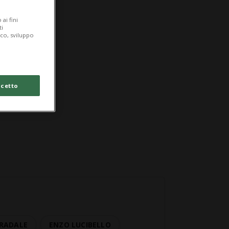
ai fini
ti
ico, sviluppo
cetto
TRADALE
ENZO LUCIBELLO