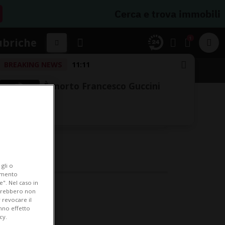
Cerca e trova immobili
1
ubriche
BREAKING NEWS
11:11
È morto Francesco Guccini
gli o
iamento
e". Nel caso in
potrebbero non
 revocare il
anno effetto
cy.