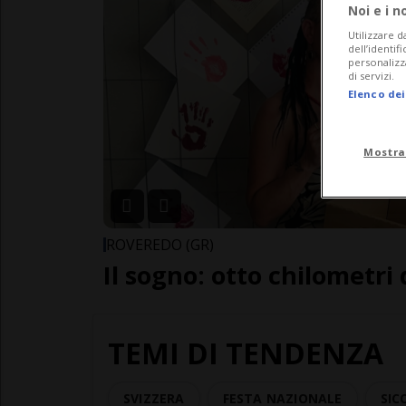
Noi e i n
Utilizzare d
dell’identif
personalizz
di servizi.
Elenco dei
Mostra
ROVEREDO (GR)
Il sogno: otto chilometri
TEMI DI TENDENZA
SVIZZERA
FESTA NAZIONALE
SIC