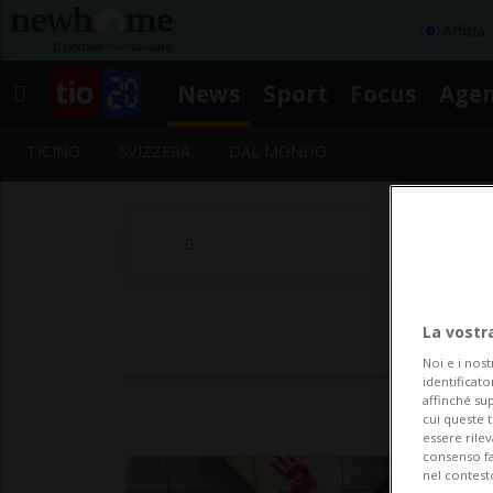
Affitta
News
Sport
Focus
Age
TICINO
SVIZZERA
DAL MONDO
La vostr
Noi e i nost
identificato
affinché sup
cui queste 
essere rile
consenso fac
nel contest