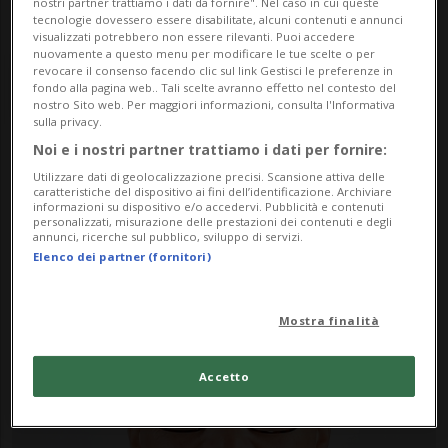
nostri partner trattiamo i dati da fornire". Nel caso in cui queste
tecnologie dovessero essere disabilitate, alcuni contenuti e annunci
visualizzati potrebbero non essere rilevanti. Puoi accedere
nuovamente a questo menu per modificare le tue scelte o per
revocare il consenso facendo clic sul link Gestisci le preferenze in
fondo alla pagina web.. Tali scelte avranno effetto nel contesto del
nostro Sito web. Per maggiori informazioni, consulta l'Informativa
sulla privacy.
Noi e i nostri partner trattiamo i dati per fornire:
Notizie su Climatologia
Utilizzare dati di geolocalizzazione precisi. Scansione attiva delle
caratteristiche del dispositivo ai fini dell’identificazione. Archiviare
informazioni su dispositivo e/o accedervi. Pubblicità e contenuti
personalizzati, misurazione delle prestazioni dei contenuti e degli
annunci, ricerche sul pubblico, sviluppo di servizi.
Segui le notizie e gli approfondimenti su
Elenco dei partner (fornitori)
Climatologia.
Mostra finalità
Accetto