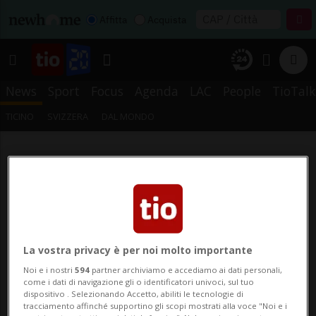
Affitta
Acquista
News
Sport
Focus
Agenda
LAC
People
TioTalk
TICINO
SVIZZERA
DAL MONDO
La vostra privacy è per noi molto importante
Noi e i nostri
594
partner archiviamo e accediamo ai dati personali,
come i dati di navigazione gli o identificatori univoci, sul tuo
dispositivo . Selezionando Accetto, abiliti le tecnologie di
tracciamento affinché supportino gli scopi mostrati alla voce "Noi e i