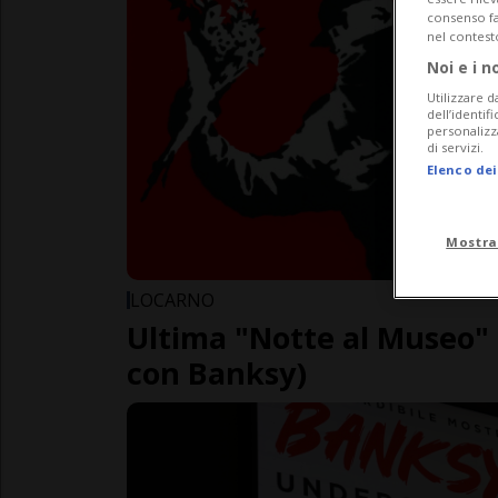
consenso fac
nel contest
Noi e i n
Utilizzare d
dell’identif
personalizz
di servizi.
Elenco dei
Mostra
LOCARNO
Ultima "Notte al Museo" (
con Banksy)