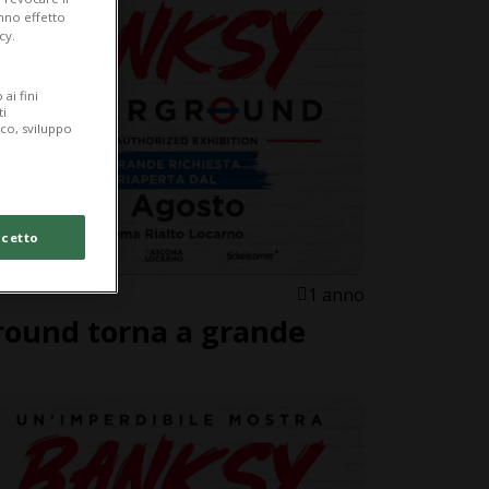
anno effetto
cy.
ai fini
ti
ico, sviluppo
cetto
1 anno
ound torna a grande