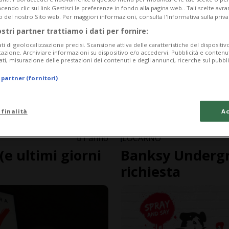
endo clic sul link Gestisci le preferenze in fondo alla pagina web.. Tali scelte avr
o del nostro Sito web. Per maggiori informazioni, consulta l'Informativa sulla priva
ostri partner trattiamo i dati per fornire:
ati di geolocalizzazione precisi. Scansione attiva delle caratteristiche del dispositivo 
icazione. Archiviare informazioni su dispositivo e/o accedervi. Pubblicità e contenu
ati, misurazione delle prestazioni dei contenuti e degli annunci, ricerche sul pubbl
 partner (fornitori)
 finalità
Ac
1 anno
LOCARNO
e ultimi giorni
Banksy Undergr
richiesta