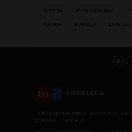
SVIZZERA
FESTA NAZIONALE
SC
ASCONA
SICUREZZA
LARA GUT
TICINONLINE SA
Tio.ch è un portale online di news attivo dal 1997 d
proprietà di Ticinonline SA.
Ove non espressamente indicato, tutti i diritti di