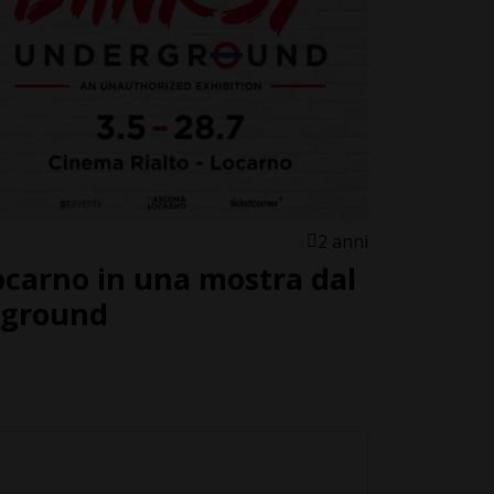
2 anni
carno in una mostra dal
rground