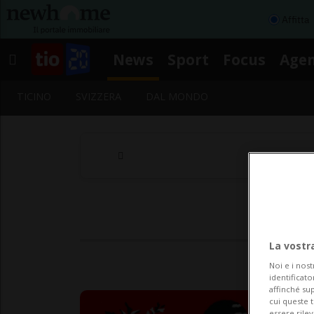
Affitta
News
Sport
Focus
Age
TICINO
SVIZZERA
DAL MONDO
La vostr
Noi e i nost
identificato
affinché sup
cui queste 
essere rile