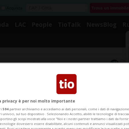
Acquista
nda
LAC
People
TioTalk
NewsBlog
R
Segnalaci
Notizie su Cinema Rialto
a privacy è per noi molto importante
Segui le notizie e gli approfondimenti su Cinema Rialto
ri
594
partner archiviamo e accediamo ai dati personali, come i dati di navigazione 
ri univoci, sul tuo dispositivo . Selezionando Accetto, abiliti le tecnologie di tracc
portino gli scopi mostrati alla voce "Noi e i nostri partner trattiamo i dati da fornir
tecnologie dovessero essere disabilitate, alcuni contenuti e annunci visualizzati 
vanti. Puoi accedere nuovamente a questo menu per modificare le tue scelte o per