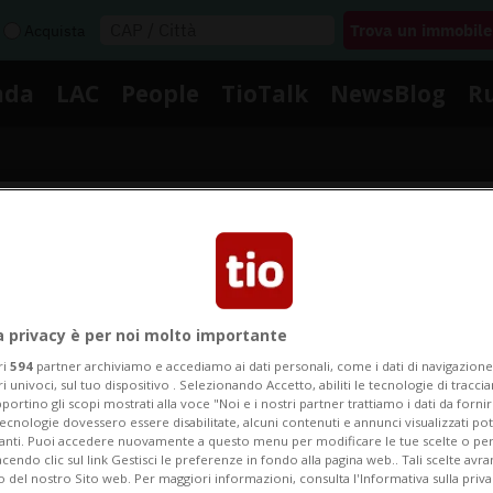
Acquista
nda
LAC
People
TioTalk
NewsBlog
R
Segnalaci
Notizie su Chimici
a privacy è per noi molto importante
ri
594
partner archiviamo e accediamo ai dati personali, come i dati di navigazione 
ri univoci, sul tuo dispositivo . Selezionando Accetto, abiliti le tecnologie di tracc
portino gli scopi mostrati alla voce "Noi e i nostri partner trattiamo i dati da fornir
Segui le notizie e gli approfondimenti su Chimici.
tecnologie dovessero essere disabilitate, alcuni contenuti e annunci visualizzati 
vanti. Puoi accedere nuovamente a questo menu per modificare le tue scelte o per
endo clic sul link Gestisci le preferenze in fondo alla pagina web.. Tali scelte avr
o del nostro Sito web. Per maggiori informazioni, consulta l'Informativa sulla priva