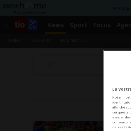
Affitta
News
Sport
Focus
Age
TICINO
SVIZZERA
DAL MONDO
La vostr
Noi e i nost
identificato
affinché sup
cui queste 
essere rile
consenso fac
nel contest