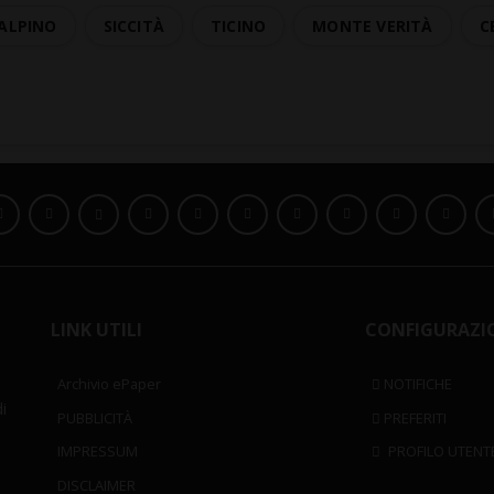
 ALPINO
SICCITÀ
TICINO
MONTE VERITÀ
C
LINK UTILI
CONFIGURAZI
Archivio ePaper
NOTIFICHE
i
PUBBLICITÀ
PREFERITI
IMPRESSUM
PROFILO UTENT
DISCLAIMER