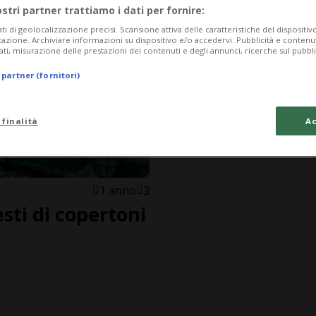
ostri partner trattiamo i dati per fornire:
ati di geolocalizzazione precisi. Scansione attiva delle caratteristiche del dispositivo 
icazione. Archiviare informazioni su dispositivo e/o accedervi. Pubblicità e contenu
ati, misurazione delle prestazioni dei contenuti e degli annunci, ricerche sul pubbl
 partner (fornitori)
 finalità
Ac
1 anno
3
esti di copertoni