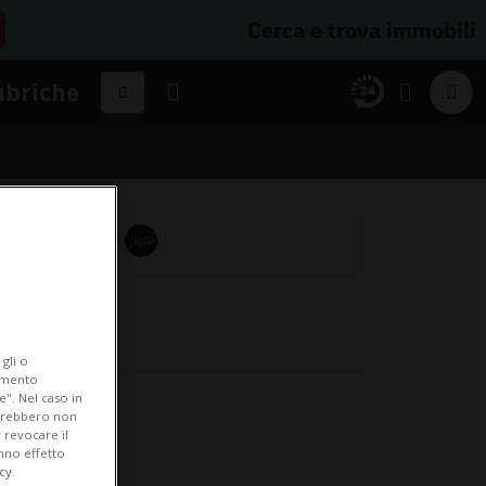
Cerca e trova immobili
ubriche
gli o
iamento
e". Nel caso in
potrebbero non
 revocare il
anno effetto
cy.