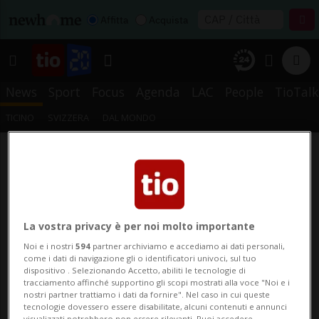
Affitta
Acquista
News
Sport
Focus
Agenda
LAC
People
TioTalk
TICINO
SVIZZERA
DAL MONDO
La vostra privacy è per noi molto importante
Noi e i nostri
594
partner archiviamo e accediamo ai dati personali,
come i dati di navigazione gli o identificatori univoci, sul tuo
dispositivo . Selezionando Accetto, abiliti le tecnologie di
tracciamento affinché supportino gli scopi mostrati alla voce "Noi e i
nostri partner trattiamo i dati da fornire". Nel caso in cui queste
tecnologie dovessero essere disabilitate, alcuni contenuti e annunci
visualizzati potrebbero non essere rilevanti. Puoi accedere