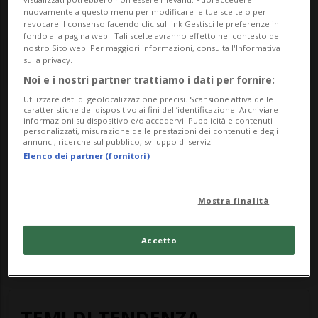
nuovamente a questo menu per modificare le tue scelte o per
revocare il consenso facendo clic sul link Gestisci le preferenze in
fondo alla pagina web.. Tali scelte avranno effetto nel contesto del
nostro Sito web. Per maggiori informazioni, consulta l'Informativa
sulla privacy.
Noi e i nostri partner trattiamo i dati per fornire:
Utilizzare dati di geolocalizzazione precisi. Scansione attiva delle
caratteristiche del dispositivo ai fini dell’identificazione. Archiviare
Notizie su Cert
informazioni su dispositivo e/o accedervi. Pubblicità e contenuti
personalizzati, misurazione delle prestazioni dei contenuti e degli
annunci, ricerche sul pubblico, sviluppo di servizi.
Elenco dei partner (fornitori)
Segui le notizie e gli approfondimenti su
Cert.
Mostra finalità
Purtroppo non abbiamo trovato articoli per il
Accetto
tema Cert.
TEMI DI TENDENZA