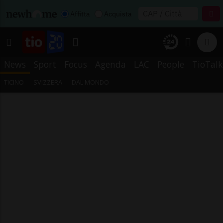
Affitta
Acquista
News
Sport
Focus
Agenda
LAC
People
TioTalk
TICINO
SVIZZERA
DAL MONDO