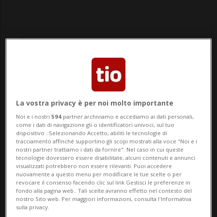
Notizie su Cartier
La vostra privacy è per noi molto importante
Noi e i nostri
594
partner archiviamo e accediamo ai dati personali,
Segui le notizie e gli approfondimenti su
come i dati di navigazione gli o identificatori univoci, sul tuo
Cartier.
dispositivo . Selezionando Accetto, abiliti le tecnologie di
tracciamento affinché supportino gli scopi mostrati alla voce "Noi e i
nostri partner trattiamo i dati da fornire". Nel caso in cui queste
tecnologie dovessero essere disabilitate, alcuni contenuti e annunci
visualizzati potrebbero non essere rilevanti. Puoi accedere
nuovamente a questo menu per modificare le tue scelte o per
revocare il consenso facendo clic sul link Gestisci le preferenze in
fondo alla pagina web.. Tali scelte avranno effetto nel contesto del
nostro Sito web. Per maggiori informazioni, consulta l'Informativa
sulla privacy.