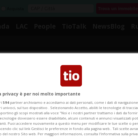
Acquista
nda
LAC
People
TioTalk
NewsBlog
R
Segnalaci
Notizie su Betsy Devos
a privacy è per noi molto importante
ri
594
partner archiviamo e accediamo ai dati personali, come i dati di navigazione 
ri univoci, sul tuo dispositivo . Selezionando Accetto, abiliti le tecnologie di tracc
portino gli scopi mostrati alla voce "Noi e i nostri partner trattiamo i dati da fornir
Segui le notizie e gli approfondimenti su Betsy Devos.
tecnologie dovessero essere disabilitate, alcuni contenuti e annunci visualizzati 
vanti. Puoi accedere nuovamente a questo menu per modificare le tue scelte o per
endo clic sul link Gestisci le preferenze in fondo alla pagina web.. Tali scelte avr
o del nostro Sito web. Per maggiori informazioni, consulta l'Informativa sulla priva