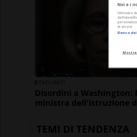
Noi e i n
Utilizzare d
dell’identif
personalizz
di servizi.
Elenco dei
Mostra
STATI UNITI
Disordini a Washington: 
ministra dell'istruzione 
TEMI DI TENDENZA