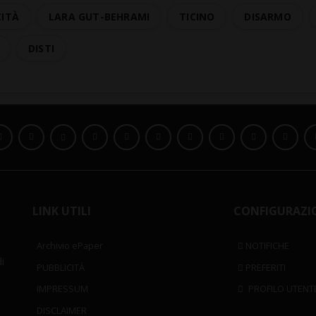
CITÀ
LARA GUT-BEHRAMI
TICINO
DISARMO
DISTI
LINK UTILI
CONFIGURAZI
Archivio ePaper
NOTIFICHE
i
PUBBLICITÀ
PREFERITI
IMPRESSUM
PROFILO UTENT
DISCLAIMER