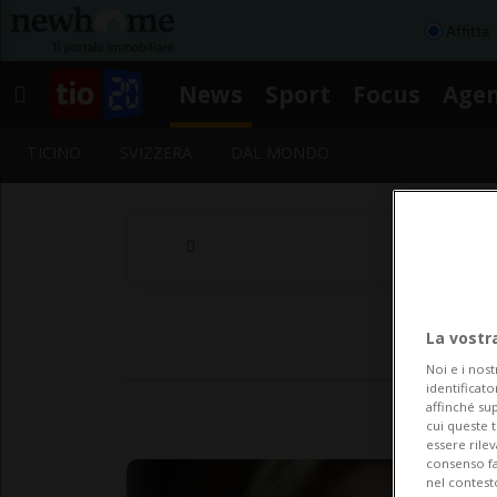
Affitta
News
Sport
Focus
Age
TICINO
SVIZZERA
DAL MONDO
La vostr
Noi e i nost
identificato
affinché sup
cui queste 
essere rile
consenso fac
nel contest