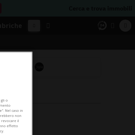
Cerca e trova immobili
ubriche
gli o
iamento
e". Nel caso in
potrebbero non
 revocare il
anno effetto
cy.