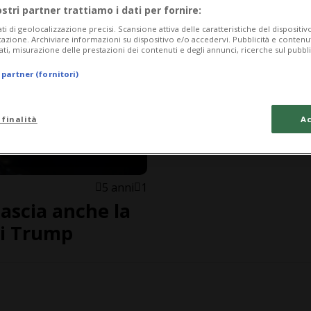
ostri partner trattiamo i dati per fornire:
ati di geolocalizzazione precisi. Scansione attiva delle caratteristiche del dispositivo 
icazione. Archiviare informazioni su dispositivo e/o accedervi. Pubblicità e contenu
ati, misurazione delle prestazioni dei contenuti e degli annunci, ricerche sul pubbl
 partner (fornitori)
 finalità
Ac
5 anni
1
lascia anche la
di Trump