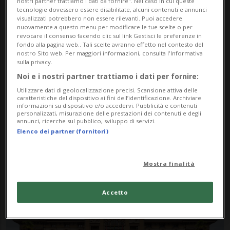
nostri partner trattiamo i dati da fornire". Nel caso in cui queste
tecnologie dovessero essere disabilitate, alcuni contenuti e annunci
visualizzati potrebbero non essere rilevanti. Puoi accedere
nuovamente a questo menu per modificare le tue scelte o per
revocare il consenso facendo clic sul link Gestisci le preferenze in
fondo alla pagina web.. Tali scelte avranno effetto nel contesto del
nostro Sito web. Per maggiori informazioni, consulta l'Informativa
sulla privacy.
Noi e i nostri partner trattiamo i dati per fornire:
Notizie su Bardelli
Utilizzare dati di geolocalizzazione precisi. Scansione attiva delle
caratteristiche del dispositivo ai fini dell’identificazione. Archiviare
Architetti
informazioni su dispositivo e/o accedervi. Pubblicità e contenuti
personalizzati, misurazione delle prestazioni dei contenuti e degli
annunci, ricerche sul pubblico, sviluppo di servizi.
Elenco dei partner (fornitori)
Segui le notizie e gli approfondimenti su
Bardelli Architetti.
Mostra finalità
Accetto