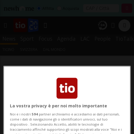
Affitta
Acquista
News
Sport
Focus
Agenda
LAC
People
TioTalk
TICINO
SVIZZERA
DAL MONDO
La vostra privacy è per noi molto importante
Noi e i nostri
594
partner archiviamo e accediamo ai dati personali,
come i dati di navigazione gli o identificatori univoci, sul tuo
dispositivo . Selezionando Accetto, abiliti le tecnologie di
tracciamento affinché supportino gli scopi mostrati alla voce "Noi e i