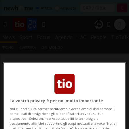
Affitta
Acquista
News
Sport
Focus
Agenda
LAC
People
TioTalk
TICINO
SVIZZERA
DAL MONDO
La vostra privacy è per noi molto importante
Noi e i nostri
594
partner archiviamo e accediamo ai dati personali,
come i dati di navigazione gli o identificatori univoci, sul tuo
dispositivo . Selezionando Accetto, abiliti le tecnologie di
tracciamento affinché supportino gli scopi mostrati alla voce "Noi e i
nostri partner trattiamo i dati da fornire". Nel caso in cui queste