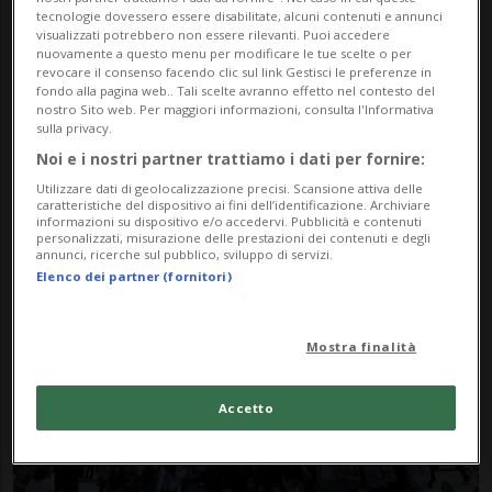
tecnologie dovessero essere disabilitate, alcuni contenuti e annunci
visualizzati potrebbero non essere rilevanti. Puoi accedere
nuovamente a questo menu per modificare le tue scelte o per
revocare il consenso facendo clic sul link Gestisci le preferenze in
fondo alla pagina web.. Tali scelte avranno effetto nel contesto del
nostro Sito web. Per maggiori informazioni, consulta l'Informativa
sulla privacy.
Noi e i nostri partner trattiamo i dati per fornire:
Notizie su Barcelona
Utilizzare dati di geolocalizzazione precisi. Scansione attiva delle
caratteristiche del dispositivo ai fini dell’identificazione. Archiviare
informazioni su dispositivo e/o accedervi. Pubblicità e contenuti
personalizzati, misurazione delle prestazioni dei contenuti e degli
annunci, ricerche sul pubblico, sviluppo di servizi.
Segui le notizie e gli approfondimenti su
Elenco dei partner (fornitori)
Barcelona.
Mostra finalità
Accetto