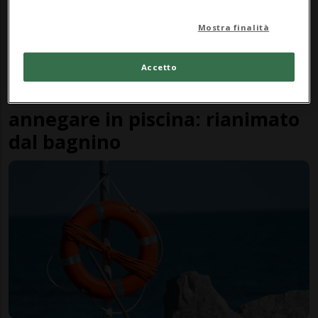
Mostra finalità
Accetto
ITALIA
1 anno
16enne svizzero rischia di
annegare in piscina: rianimato
dal bagnino