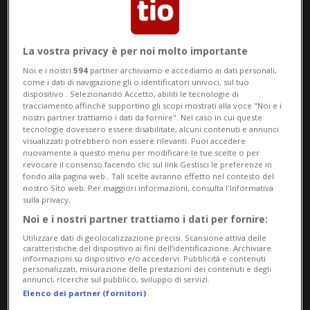
La vostra privacy è per noi molto importante
Noi e i nostri
594
partner archiviamo e accediamo ai dati personali,
come i dati di navigazione gli o identificatori univoci, sul tuo
dispositivo . Selezionando Accetto, abiliti le tecnologie di
tracciamento affinché supportino gli scopi mostrati alla voce "Noi e i
Notizie su Bagnino
nostri partner trattiamo i dati da fornire". Nel caso in cui queste
tecnologie dovessero essere disabilitate, alcuni contenuti e annunci
visualizzati potrebbero non essere rilevanti. Puoi accedere
nuovamente a questo menu per modificare le tue scelte o per
revocare il consenso facendo clic sul link Gestisci le preferenze in
Segui le notizie e gli approfondimenti su
fondo alla pagina web.. Tali scelte avranno effetto nel contesto del
Bagnino.
nostro Sito web. Per maggiori informazioni, consulta l'Informativa
sulla privacy.
Noi e i nostri partner trattiamo i dati per fornire:
Utilizzare dati di geolocalizzazione precisi. Scansione attiva delle
caratteristiche del dispositivo ai fini dell’identificazione. Archiviare
informazioni su dispositivo e/o accedervi. Pubblicità e contenuti
personalizzati, misurazione delle prestazioni dei contenuti e degli
annunci, ricerche sul pubblico, sviluppo di servizi.
Elenco dei partner (fornitori)