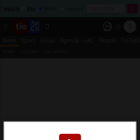
Affitta
Acquista
News
Sport
Focus
Agenda
LAC
People
TioTalk
TICINO
SVIZZERA
DAL MONDO