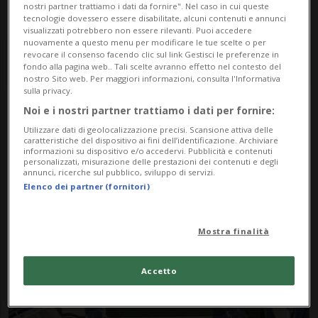
nostri partner trattiamo i dati da fornire". Nel caso in cui queste
tecnologie dovessero essere disabilitate, alcuni contenuti e annunci
visualizzati potrebbero non essere rilevanti. Puoi accedere
nuovamente a questo menu per modificare le tue scelte o per
revocare il consenso facendo clic sul link Gestisci le preferenze in
fondo alla pagina web.. Tali scelte avranno effetto nel contesto del
nostro Sito web. Per maggiori informazioni, consulta l'Informativa
sulla privacy.
Noi e i nostri partner trattiamo i dati per fornire:
Notizie su Associazione
Utilizzare dati di geolocalizzazione precisi. Scansione attiva delle
caratteristiche del dispositivo ai fini dell’identificazione. Archiviare
Momo Skateboarding
informazioni su dispositivo e/o accedervi. Pubblicità e contenuti
personalizzati, misurazione delle prestazioni dei contenuti e degli
annunci, ricerche sul pubblico, sviluppo di servizi.
Elenco dei partner (fornitori)
Segui le notizie e gli approfondimenti su
Associazione Momo Skateboarding.
Mostra finalità
Accetto