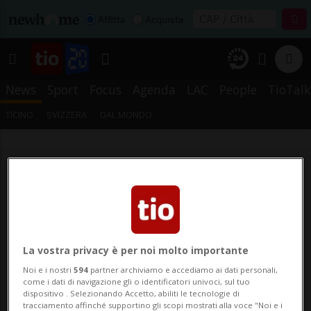
Affitta
Acquista
News
Sport
Focus
Agenda
LAC
People
TioTalk
TICINO
SVIZZERA
DAL MONDO
La vostra privacy è per noi molto importante
Noi e i nostri
594
partner archiviamo e accediamo ai dati personali,
come i dati di navigazione gli o identificatori univoci, sul tuo
dispositivo . Selezionando Accetto, abiliti le tecnologie di
tracciamento affinché supportino gli scopi mostrati alla voce "Noi e i