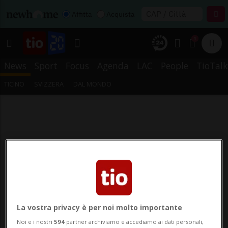
Affitta
Acquista
1
News
Sport
Focus
Agenda
LAC
People
TioTalk
TICINO
SVIZZERA
DAL MONDO
La vostra privacy è per noi molto importante
Noi e i nostri
594
partner archiviamo e accediamo ai dati personali,