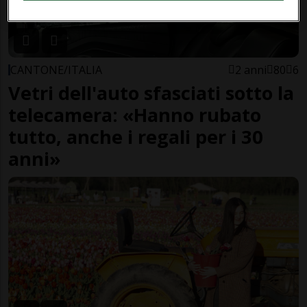
CANTONE/ITALIA
2 anni
80
6
Vetri dell'auto sfasciati sotto la
telecamera: «Hanno rubato
tutto, anche i regali per i 30
anni»