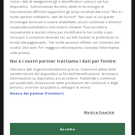
come i dati di navigazione gli o identificatori univoci, sul tuo
dispositivo . Selezionando Accetto, abiliti le tecnologie di
tracciamento affinché supportino gli scopi mostrati alla voce "Noi e i
nostri partner trattiamo i dati da fornire". Nel caso in cui queste
tecnologie dovessero essere disabilitate, alcuni contenuti e annunci
visualizzati potrebbero non essere rilevanti. Puoi accedere
nuovamente a questo menu per modificare le tue scelte o per
revocare il consenso facendo clic sul link Gestisci le preferenze in
fondo alla pagina web.. Tali scelte avranno effetto nel contesto del
nostro Sito web. Per maggiori informazioni, consulta l'Informativa
Notizie su Arese
sulla privacy.
Noi e i nostri partner trattiamo i dati per fornire:
Utilizzare dati di geolocalizzazione precisi. Scansione attiva delle
Segui le notizie e gli approfondimenti su
caratteristiche del dispositivo ai fini dell’identificazione. Archiviare
informazioni su dispositivo e/o accedervi. Pubblicità e contenuti
Arese.
personalizzati, misurazione delle prestazioni dei contenuti e degli
annunci, ricerche sul pubblico, sviluppo di servizi.
Elenco dei partner (fornitori)
Mostra finalità
Accetto