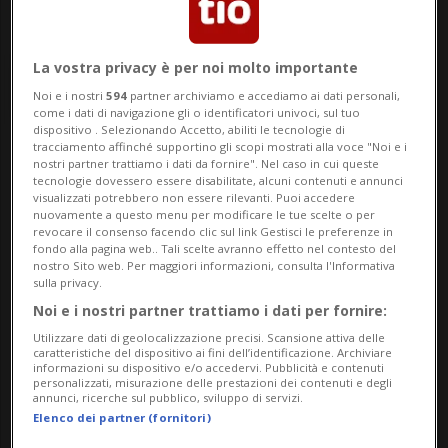
La vostra privacy è per noi molto importante
Noi e i nostri
594
partner archiviamo e accediamo ai dati personali,
come i dati di navigazione gli o identificatori univoci, sul tuo
dispositivo . Selezionando Accetto, abiliti le tecnologie di
tracciamento affinché supportino gli scopi mostrati alla voce "Noi e i
nostri partner trattiamo i dati da fornire". Nel caso in cui queste
Notizie su Apero
tecnologie dovessero essere disabilitate, alcuni contenuti e annunci
visualizzati potrebbero non essere rilevanti. Puoi accedere
nuovamente a questo menu per modificare le tue scelte o per
revocare il consenso facendo clic sul link Gestisci le preferenze in
Segui le notizie e gli approfondimenti su
fondo alla pagina web.. Tali scelte avranno effetto nel contesto del
nostro Sito web. Per maggiori informazioni, consulta l'Informativa
Apero.
sulla privacy.
Noi e i nostri partner trattiamo i dati per fornire:
Utilizzare dati di geolocalizzazione precisi. Scansione attiva delle
caratteristiche del dispositivo ai fini dell’identificazione. Archiviare
informazioni su dispositivo e/o accedervi. Pubblicità e contenuti
personalizzati, misurazione delle prestazioni dei contenuti e degli
annunci, ricerche sul pubblico, sviluppo di servizi.
Elenco dei partner (fornitori)