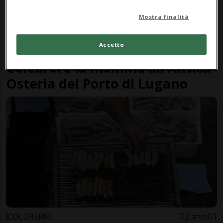
Mostra finalità
Accetto
FASHIONCHANNEL
2 anni
Celebrare la mamma all'Antica
Osteria del Porto di Lugano
COLDRERIO
2 anni
1