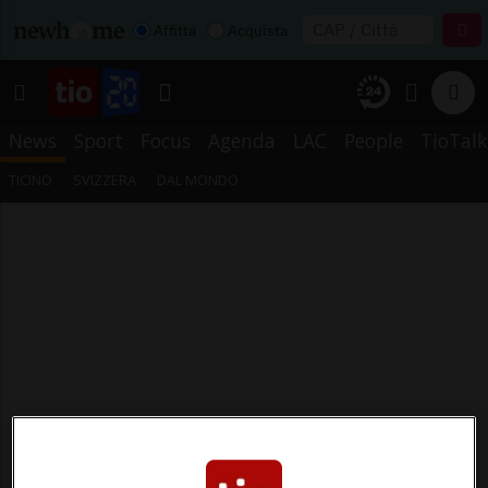
Affitta
Acquista
News
Sport
Focus
Agenda
LAC
People
TioTalk
TICINO
SVIZZERA
DAL MONDO