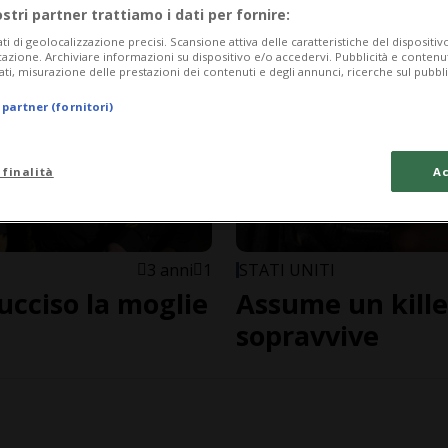
ostri partner trattiamo i dati per fornire:
ati di geolocalizzazione precisi. Scansione attiva delle caratteristiche del dispositivo 
icazione. Archiviare informazioni su dispositivo e/o accedervi. Pubblicità e contenu
ati, misurazione delle prestazioni dei contenuti e degli annunci, ricerche sul pubbl
 partner (fornitori)
 finalità
Ac
3 anni
1
STATI UNITI
cciso la moglie
Assume un kille
sopravvive