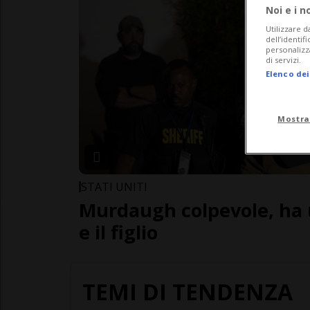
Noi e i n
Utilizzare d
dell’identif
personalizz
di servizi.
Elenco dei
Mostra
STATI UNITI
Murdaugh colpevole, ha u
e il figlio
TEMI DI TENDENZA