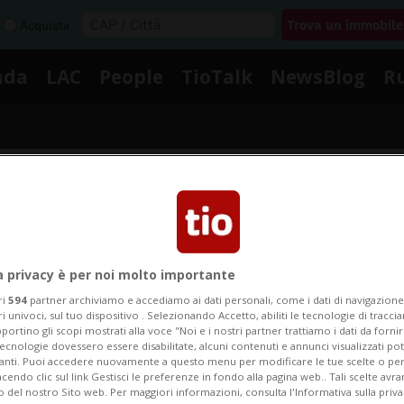
Acquista
nda
LAC
People
TioTalk
NewsBlog
R
Segnalaci
Notizie su Alex Murdaugh
a privacy è per noi molto importante
ri
594
partner archiviamo e accediamo ai dati personali, come i dati di navigazione 
ri univoci, sul tuo dispositivo . Selezionando Accetto, abiliti le tecnologie di tracc
portino gli scopi mostrati alla voce "Noi e i nostri partner trattiamo i dati da fornir
egui le notizie e gli approfondimenti su Alex Murdaug
tecnologie dovessero essere disabilitate, alcuni contenuti e annunci visualizzati 
vanti. Puoi accedere nuovamente a questo menu per modificare le tue scelte o per
endo clic sul link Gestisci le preferenze in fondo alla pagina web.. Tali scelte avr
o del nostro Sito web. Per maggiori informazioni, consulta l'Informativa sulla priva