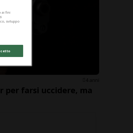
ai fini
ti
ico, sviluppo
cetto
4 anni
r per farsi uccidere, ma