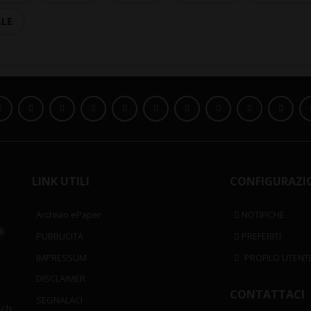
ALE
LINK UTILI
CONFIGURAZI
Archivio ePaper
NOTIFICHE
i
PUBBLICITÀ
PREFERITI
IMPRESSUM
PROFILO UTENT
DISCLAIMER
CONTATTACI
SEGNALACI
.ch