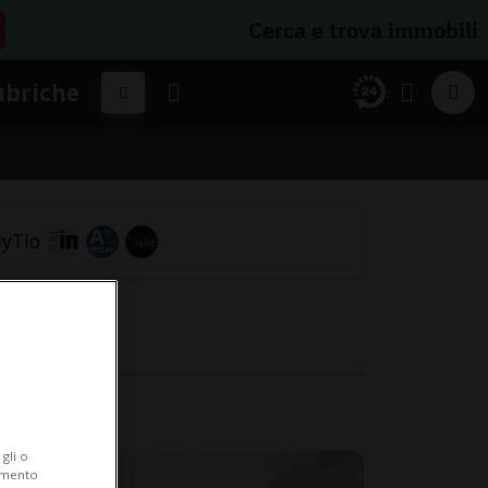
Cerca e trova immobili
ubriche
eo.
gli o
iamento