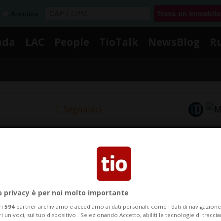
Acquista
nda
LAC
People
TioTalk
NewsBlog
R
Segnalaci
Notizie su Aborto Spontaneo
gui le notizie e gli approfondimenti su Aborto Spontan
a privacy è per noi molto importante
ri
594
partner archiviamo e accediamo ai dati personali, come i dati di navigazione 
ri univoci, sul tuo dispositivo . Selezionando Accetto, abiliti le tecnologie di tracc