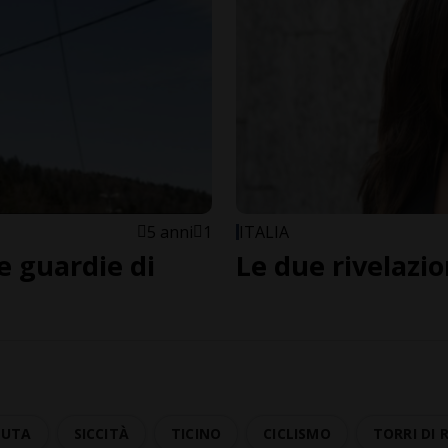
5 anni
1
ITALIA
e guardie di
Le due rivelazio
EUTA
SICCITÀ
TICINO
CICLISMO
TORRI DI