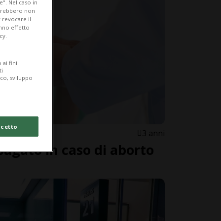
e". Nel caso in
potrebbero non
 revocare il
anno effetto
cy.
ai fini
ti
ico, sviluppo
cetto
3 anni
agato in caso di aborto