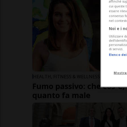
affinché sup
cui queste 
essere rile
consenso fac
nel contest
Noi e i n
Utilizzare d
dell’identif
personalizz
di servizi.
Elenco dei
Mostra
HEALTH, FITNESS & WELLNESS
Fumo passivo: che cos`è,
quanto fa male