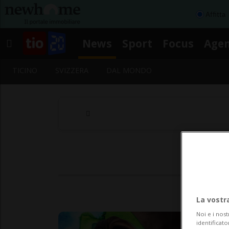
Affitta
News
Sport
Focus
Age
TICINO
SVIZZERA
DAL MONDO
Se
La vostr
Noi e i nost
identificato