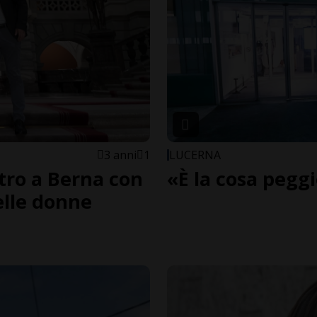
3 anni
1
LUCERNA
tro a Berna con
«È la cosa pegg
elle donne