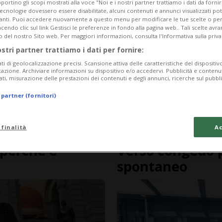
portino gli scopi mostrati alla voce "Noi e i nostri partner trattiamo i dati da fornir
tecnologie dovessero essere disabilitate, alcuni contenuti e annunci visualizzati 
vanti. Puoi accedere nuovamente a questo menu per modificare le tue scelte o per
endo clic sul link Gestisci le preferenze in fondo alla pagina web.. Tali scelte avr
o del nostro Sito web. Per maggiori informazioni, consulta l'Informativa sulla priva
ostri partner trattiamo i dati per fornire:
ati di geolocalizzazione precisi. Scansione attiva delle caratteristiche del dispositivo 
icazione. Archiviare informazioni su dispositivo e/o accedervi. Pubblicità e contenu
ati, misurazione delle prestazioni dei contenuti e degli annunci, ricerche sul pubbl
 partner (fornitori)
 finalità
Ac
2 anni
SVIZZERA
 perché e
Verso congedo p
spontaneo