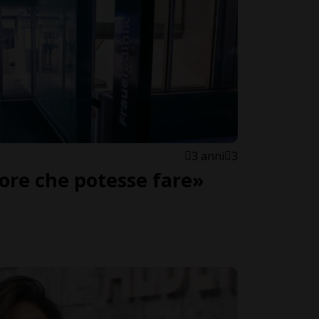
3 anni
3
iore che potesse fare»