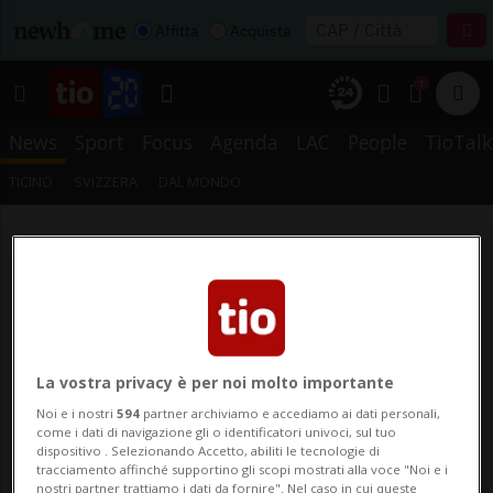
Affitta
Acquista
1
News
Sport
Focus
Agenda
LAC
People
TioTalk
TICINO
SVIZZERA
DAL MONDO
La vostra privacy è per noi molto importante
Noi e i nostri
594
partner archiviamo e accediamo ai dati personali,
come i dati di navigazione gli o identificatori univoci, sul tuo
dispositivo . Selezionando Accetto, abiliti le tecnologie di
tracciamento affinché supportino gli scopi mostrati alla voce "Noi e i
nostri partner trattiamo i dati da fornire". Nel caso in cui queste