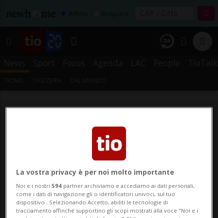
Affitta
Acquista
News
Sport
Focus
Agenda
LAC
People
TioTalk
TICINO
SVIZZERA
DAL MONDO
La vostra privacy è per noi molto importante
Noi e i nostri
594
partner archiviamo e accediamo ai dati personali,
come i dati di navigazione gli o identificatori univoci, sul tuo
dispositivo . Selezionando Accetto, abiliti le tecnologie di
tracciamento affinché supportino gli scopi mostrati alla voce "Noi e i