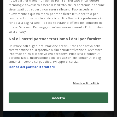
nostri partner trattiamo i dati da fornire". Nel caso in cui queste
tecnologie dovessero essere disabilitate, alcuni contenuti e annunci
visualizzati potrebbero non essere rilevanti. Puoi accedere
nuovamente a questo menu per modificare le tue scelte o per
revocare il consenso facendo clic sul link Gestisci le preferenze in
fondo alla pagina web.. Tali scelte avranno effetto nel contesto del
nostro Sito web. Per maggiori informazioni, consulta l'Informativa
sulla privacy.
Noi e i nostri partner trattiamo i dati per fornire:
Notizie su 26enne
Utilizzare dati di geolocalizzazione precisi. Scansione attiva delle
caratteristiche del dispositivo ai fini dell’identificazione. Archiviare
Svizzero
informazioni su dispositivo e/o accedervi. Pubblicità e contenuti
personalizzati, misurazione delle prestazioni dei contenuti e degli
annunci, ricerche sul pubblico, sviluppo di servizi.
Elenco dei partner (fornitori)
Segui le notizie e gli approfondimenti su
26enne Svizzero.
Mostra finalità
Accetto