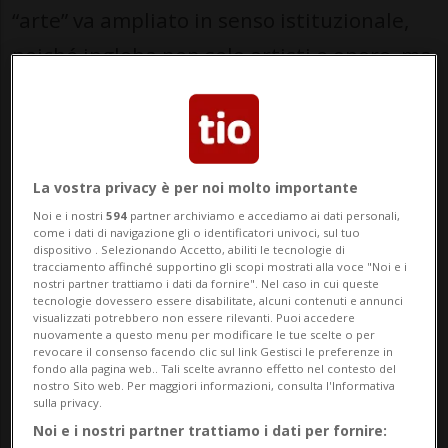
“arte” va ampliato in senso istituzionale,
poiché ingloba non solo artisti e opere, ma
anche piccole e grandi organizzazioni
come
musei, gallerie e centri culturali.
La vostra privacy è per noi molto importante
Al contrario delle aziende, infatti - salvo
Noi e i nostri
594
partner archiviamo e accediamo ai dati personali,
alcune illustri eccezioni -, chi opera in
come i dati di navigazione gli o identificatori univoci, sul tuo
dispositivo . Selezionando Accetto, abiliti le tecnologie di
ambito culturale deve mettere in conto di
tracciamento affinché supportino gli scopi mostrati alla voce "Noi e i
nostri partner trattiamo i dati da fornire". Nel caso in cui queste
investire
sforzi e tempo in più, per
tecnologie dovessero essere disabilitate, alcuni contenuti e annunci
visualizzati potrebbero non essere rilevanti. Puoi accedere
ottenere fondi e visibilità.
Per questo,
nuovamente a questo menu per modificare le tue scelte o per
revocare il consenso facendo clic sul link Gestisci le preferenze in
una
buona strategia di comunicazione
fondo alla pagina web.. Tali scelte avranno effetto nel contesto del
nostro Sito web. Per maggiori informazioni, consulta l'Informativa
può rivelarsi una chiave utile e vincente
sulla privacy.
Noi e i nostri partner trattiamo i dati per fornire:
per spiccare e distinguersi,
agli occhi del