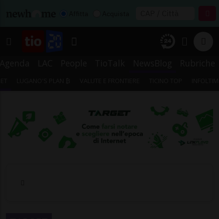
Affitta
Acquista
Agenda
LAC
People
TioTalk
NewsBlog
Rubriche
ET
LUGANO'S PLAN ₿
VALUTE E FRONTIERE
TICINO TOP
INFOLTI