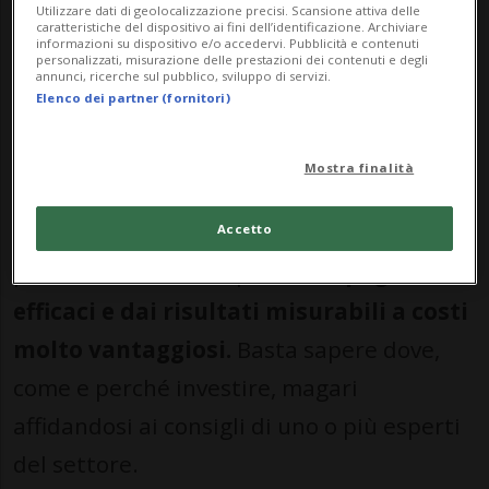
Utilizzare dati di geolocalizzazione precisi. Scansione attiva delle
pubblico e degli addetti ai lavori.
caratteristiche del dispositivo ai fini dell’identificazione. Archiviare
informazioni su dispositivo e/o accedervi. Pubblicità e contenuti
personalizzati, misurazione delle prestazioni dei contenuti e degli
Il marketing digitale, in particolar modo, è
annunci, ricerche sul pubblico, sviluppo di servizi.
Elenco dei partner (fornitori)
la via ideale da valutare e imboccare: i
canali e le strategie sono imbevuti di
Mostra finalità
tecnica, ma
i contenuti affondano le
radici nella creatività
, e in molti casi è
Accetto
possibile mettere in piedi
campagne
efficaci e dai risultati misurabili a costi
molto vantaggiosi.
Basta sapere dove,
come e perché investire, magari
affidandosi ai consigli di uno o più esperti
del settore.