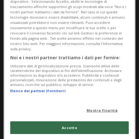
dispositivo . Selezionando Accetto, abiliti le tecnologie di
tracciamento affinché supportino gli scopi mostrati alla voce "Noi e i
TiAffitto è un'agenzia immobiliare
nostri partner trattiamo i dati da fornire". Nel caso in cui queste
tecnologie dovessero essere disabilitate, alcuni contenuti e annunci
specializzata nella gestione degli affitti,
visualizzati potrebbero non essere rilevanti. Puoi accedere
nuovamente a questo menu per modificare le tue scelte o per
con anni di esperienza e un team di
revocare il consenso facendo clic sul link Gestisci le preferenze in
fondo alla pagina web.. Tali scelte avranno effetto nel contesto del
professionisti altamente qualificati che si
nostro Sito web. Per maggiori informazioni, consulta l'Informativa
sulla privacy.
occupano della ricerca degli inquilini e
Noi e i nostri partner trattiamo i dati per fornire:
della gestione degli immobili.
Utilizzare dati di geolocalizzazione precisi. Scansione attiva delle
caratteristiche del dispositivo ai fini dell’identificazione. Archiviare
informazioni su dispositivo e/o accedervi. Pubblicità e contenuti
Ecco 20 punti che ci differenziano dalla
personalizzati, misurazione delle prestazioni dei contenuti e degli
annunci, ricerche sul pubblico, sviluppo di servizi.
concorrenza, basati anche sulle recensioni
Elenco dei partner (fornitori)
che trovi sulla nostra pagina Google
Mostra finalità
TiAffitto.ch:
TiAffitto ha una vasta esperienza
Accetto