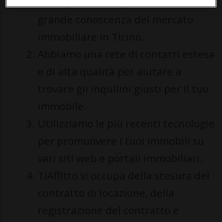
nella gestione degli affitti e ha una
grande conoscenza del mercato
immobiliare in Ticino.
Abbiamo una rete di contatti estesa
e di alta qualità per aiutare a
trovare gli inquilini giusti per il tuo
immobile.
Utilizziamo le più recenti tecnologie
per promuovere i tuoi immobili su
vari siti web e portali immobiliari.
TiAffitto si occupa della stesura del
contratto di locazione, della
registrazione del contratto e