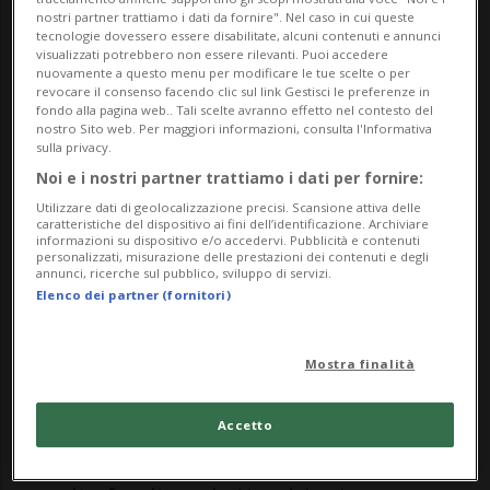
nostri partner trattiamo i dati da fornire". Nel caso in cui queste
Screenshot GiveSendGo
tecnologie dovessero essere disabilitate, alcuni contenuti e annunci
visualizzati potrebbero non essere rilevanti. Puoi accedere
Shiloh Hendrix
nuovamente a questo menu per modificare le tue scelte o per
revocare il consenso facendo clic sul link Gestisci le preferenze in
fondo alla pagina web.. Tali scelte avranno effetto nel contesto del
nostro Sito web. Per maggiori informazioni, consulta l'Informativa
sulla privacy.
Noi e i nostri partner trattiamo i dati per fornire:
Utilizzare dati di geolocalizzazione precisi. Scansione attiva delle
caratteristiche del dispositivo ai fini dell’identificazione. Archiviare
informazioni su dispositivo e/o accedervi. Pubblicità e contenuti
personalizzati, misurazione delle prestazioni dei contenuti e degli
annunci, ricerche sul pubblico, sviluppo di servizi.
Elenco dei partner (fornitori)
Mostra finalità
Commenti razzisti dei donatori
- Molti
Accetto
dei donatori che hanno partecipato alla