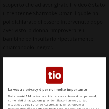
scoperto che ad aver girato il video è stato
il trentenne Sharmake Omar il quale ha
poi dichiarato di essere intervenuto dopo
aver visto la donna rimproverare il
bambino ed insultarlo ripetutamente
chiamandolo 'negro'.
La vostra privacy è per noi molto importante
Noi e i nostri
594
partner archiviamo e accediamo ai dati personali,
come i dati di navigazione gli o identificatori univoci, sul tuo
dispositivo . Selezionando Accetto, abiliti le tecnologie di
tracciamento affinché supportino gli scopi mostrati alla voce "Noi e i