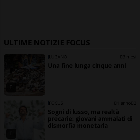
ULTIME NOTIZIE FOCUS
LUGANO
3 mesi
Una fine lunga cinque anni
FOCUS
1 anno
2
Sogni di lusso, ma realtà
precarie: giovani ammalati di
dismorfia monetaria