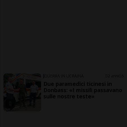
GUERRA IN UCRAINA
2 anni
6
Due paramedici ticinesi in
Donbass: «I missili passavano
sulle nostre teste»