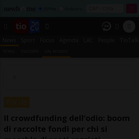
Affitta
Acquista
News
Sport
Focus
Agenda
LAC
People
TioTalk
TICINO
SVIZZERA
DAL MONDO
FOCUS
Il crowdfunding dell’odio: boom
di raccolte fondi per chi si