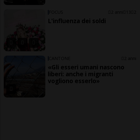
FOCUS
2 anni
13
2
L'influenza dei soldi
CANTONE
2 anni
«Gli esseri umani nascono
liberi: anche i migranti
vogliono esserlo»