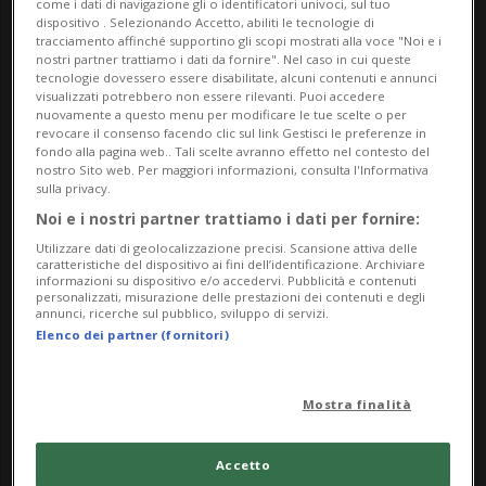
come i dati di navigazione gli o identificatori univoci, sul tuo
d'acqua che alimenta il Round Valley
dispositivo . Selezionando Accetto, abiliti le tecnologie di
tracciamento affinché supportino gli scopi mostrati alla voce "Noi e i
Reservoir, il più importante corso d'acqua
nostri partner trattiamo i dati da fornire". Nel caso in cui queste
tecnologie dovessero essere disabilitate, alcuni contenuti e annunci
del New Jersey, sopra il Picatinny Arsenal,
visualizzati potrebbero non essere rilevanti. Puoi accedere
nuovamente a questo menu per modificare le tue scelte o per
un centro militare di rilevanza nazionale,
revocare il consenso facendo clic sul link Gestisci le preferenze in
fondo alla pagina web.. Tali scelte avranno effetto nel contesto del
vicino al campo da golf del futuro
nostro Sito web. Per maggiori informazioni, consulta l'Informativa
sulla privacy.
presidente Donald Trump, a Bedminster, e
Noi e i nostri partner trattiamo i dati per fornire:
nel quartiere Bronx di New York.
Utilizzare dati di geolocalizzazione precisi. Scansione attiva delle
caratteristiche del dispositivo ai fini dell’identificazione. Archiviare
L'aeronautica militare statunitense ha
informazioni su dispositivo e/o accedervi. Pubblicità e contenuti
personalizzati, misurazione delle prestazioni dei contenuti e degli
annunci, ricerche sul pubblico, sviluppo di servizi.
altresì affermato che sono stati avvistati
Elenco dei partner (fornitori)
dei droni non identificati anche su tre basi
militari statunitensi nel Regno Unito,
Mostra finalità
mentre diverse “luci galleggianti” sono
Accetto
state avvistate anche nella contea di San