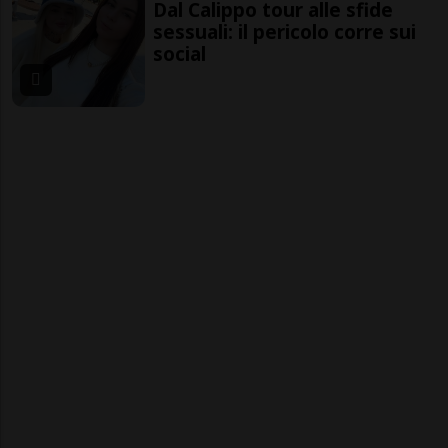
Dal Calippo tour alle sfide
sessuali: il pericolo corre sui
social