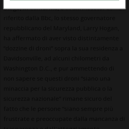
Diego, in California, e in Minnesota. Come
riferito dalla Bbc, lo stesso governatore
repubblicano del Maryland, Larry Hogan,
ha affermato di aver visto distintamente
“dozzine di droni” sopra la sua residenza a
Davidsonville, ad alcuni chilometri da
Washington D.C., e pur ammettendo di
non sapere se questi droni “siano una
minaccia per la sicurezza pubblica o la
sicurezza nazionale” rimane sicuro del
fatto che le persone “siano sempre più
frustrate e preoccupate dalla mancanza di
trasparenza e dall'atteggiamento