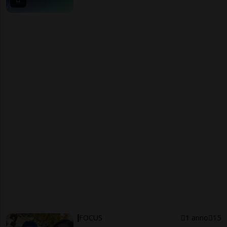
FOCUS
1 anno
15