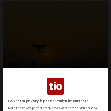
Deposit
Avvistamenti che inquietano
- Secondo
l'Associated Press, i principali avvistamenti
La vostra privacy è per noi molto importante
sono avvenuti vicino al Raritan, un corso
Noi e i nostri
594
partner archiviamo e accediamo ai dati personali,