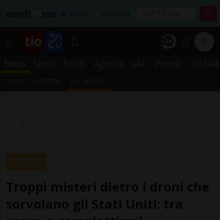
Affitta
Acquista
News
Sport
Focus
Agenda
LAC
People
TioTalk
TICINO
SVIZZERA
DAL MONDO
FOCUS
Troppi misteri dietro i droni che
sorvolano gli Stati Uniti: tra