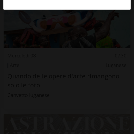
Mercoledì 08
07.30
Arte
Luganese
Quando delle opere d'arte rimangono
solo le foto
Canvetto luganese