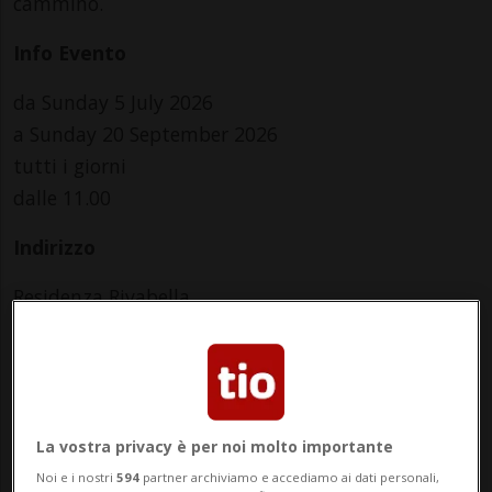
cammino.
Info Evento
da Sunday 5 July 2026
a Sunday 20 September 2026
tutti i giorni
dalle 11.00
Indirizzo
Residenza Rivabella
6983, Magliaso
Contatti
http://www.rivabella.ch
La vostra privacy è per noi molto importante
Noi e i nostri
594
partner archiviamo e accediamo ai dati personali,