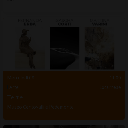
Mercoledì 08
11.00
Arte
Locarnese
Terre
Museo Centovalli e Pedemonte