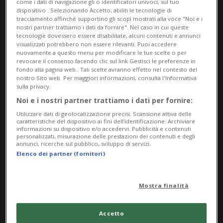
come i dati di navigazione gli o identificatori univoci, sul tuo
Ma,Me,Gi,Ve,Sa,Do
dispositivo . Selezionando Accetto, abiliti le tecnologie di
dalle 11.00
tracciamento affinché supportino gli scopi mostrati alla voce "Noi e i
nostri partner trattiamo i dati da fornire". Nel caso in cui queste
tecnologie dovessero essere disabilitate, alcuni contenuti e annunci
Indirizzo
visualizzati potrebbero non essere rilevanti. Puoi accedere
nuovamente a questo menu per modificare le tue scelte o per
revocare il consenso facendo clic sul link Gestisci le preferenze in
Museo Centovalli e Pedemonte
fondo alla pagina web.. Tali scelte avranno effetto nel contesto del
nostro Sito web. Per maggiori informazioni, consulta l'Informativa
Via Museo 8
sulla privacy.
Noi e i nostri partner trattiamo i dati per fornire:
6655, Intragna
Utilizzare dati di geolocalizzazione precisi. Scansione attiva delle
caratteristiche del dispositivo ai fini dell’identificazione. Archiviare
informazioni su dispositivo e/o accedervi. Pubblicità e contenuti
Contatti
personalizzati, misurazione delle prestazioni dei contenuti e degli
annunci, ricerche sul pubblico, sviluppo di servizi.
https://www.museocentovallipedemonte.ch/it
Elenco dei partner (fornitori)
Socials
Mostra finalità
Accetto