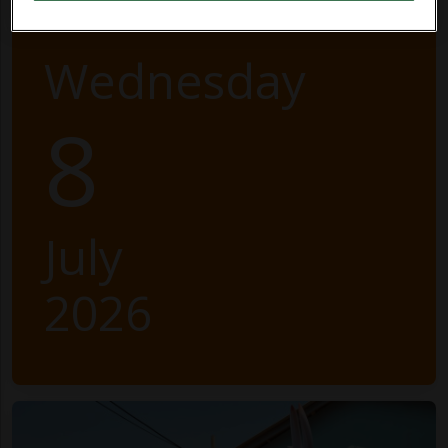
Wednesday
8
July
2026