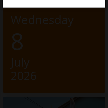
Wednesday
8
July
2026