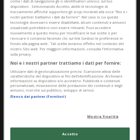
come i dati di navigazione gli o identificatori univoci, sul tuo
dispositivo . Selezionando Accetto, abiliti le tecnologie di
Info Evento
tracciamento affinché supportino gli scopi mostrati alla voce "Noi e i
nostri partner trattiamo i dati da fornire". Nel caso in cui queste
da Friday 26 December 2025
tecnologie dovessero essere disabilitate, alcuni contenuti e annunci
visualizzati potrebbero non essere rilevanti. Puoi accedere
a Sunday 20 September 2026
nuovamente a questo menu per modificare le tue scelte o per
revocare il consenso facendo clic sul link Gestisci le preferenze in
Ma,Me,Gi,Ve,Sa,Do
fondo alla pagina web.. Tali scelte avranno effetto nel contesto del
dalle 10.00
nostro Sito web. Per maggiori informazioni, consulta l'Informativa
sulla privacy.
Noi e i nostri partner trattiamo i dati per fornire:
Indirizzo
Utilizzare dati di geolocalizzazione precisi. Scansione attiva delle
caratteristiche del dispositivo ai fini dell’identificazione. Archiviare
Museo d'arte della Svizzera italiana
informazioni su dispositivo e/o accedervi. Pubblicità e contenuti
personalizzati, misurazione delle prestazioni dei contenuti e degli
annunci, ricerche sul pubblico, sviluppo di servizi.
6900, Lugano
Elenco dei partner (fornitori)
Contatti
Mostra finalità
https://www.masilugano.ch
Accetto