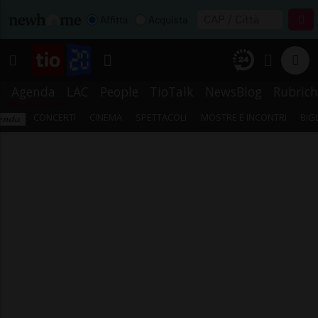
Affitta
Acquista
Agenda
LAC
People
TioTalk
NewsBlog
Rubrich
CONCERTI
CINEMA
SPETTACOLI
MOSTRE E INCONTRI
BIG