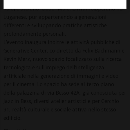
Roio) e Stefano “Dodo” Molo. Entrambә operano nel
Luganese, pur appartenendo a generazioni
differenti e sviluppando pratiche artistiche
profondamente personali.
L’evento inaugura inoltre le attività pubbliche di
Generative Center, co-diretto da Felix Bachmann e
Kevin Merz, nuovo spazio focalizzato sulla ricerca
tecnologica e sull’impiego dell’intelligenza
artificiale nella generazione di immagini e video
per il cinema. Lo spazio ha sede al terzo piano
della palazzina di via Besso 42A, già conosciuta per
Jazz in Bess, diversi atelier artistici e per Cerchio
91, realtà culturale e sociale attiva nello stesso
edificio.