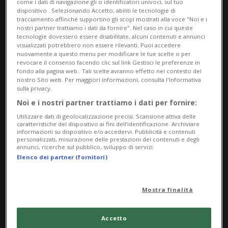
come i dati di navigazione gli o identificatori univoci, sul tuo
dispositivo . Selezionando Accetto, abiliti le tecnologie di
Fino al 14 giugno 2026
tracciamento affinché supportino gli scopi mostrati alla voce "Noi e i
Visite su appuntamento:
nostri partner trattiamo i dati da fornire". Nel caso in cui queste
tecnologie dovessero essere disabilitate, alcuni contenuti e annunci
kevinmerz@mac.com
visualizzati potrebbero non essere rilevanti. Puoi accedere
nuovamente a questo menu per modificare le tue scelte o per
WhatsApp: +41 76 439 18 66
revocare il consenso facendo clic sul link Gestisci le preferenze in
Ingresso libero
fondo alla pagina web.. Tali scelte avranno effetto nel contesto del
nostro Sito web. Per maggiori informazioni, consulta l'Informativa
sulla privacy.
Il programma delle attività di Visarte Ticino
Noi e i nostri partner trattiamo i dati per fornire:
include anche Corrente, un format agile di
Utilizzare dati di geolocalizzazione precisi. Scansione attiva delle
esposizioni e dialoghi pubblici che coinvolge, di
caratteristiche del dispositivo ai fini dell’identificazione. Archiviare
informazioni su dispositivo e/o accedervi. Pubblicità e contenuti
volta in volta, due artiste e artisti attivә in Ticino
personalizzati, misurazione delle prestazioni dei contenuti e degli
annunci, ricerche sul pubblico, sviluppo di servizi.
selezionatә attorno a temi specifici. Gli incontri si
Elenco dei partner (fornitori)
svolgono in nuovi spazi indipendenti.
Il primo appuntamento è dedicato al rapporto tra
Mostra finalità
arte e digitale, affrontato nei suoi aspetti estetici,
etici e culturali attraverso il confronto tra due
Accetto
artistә specializzatә in questo ambito: Jaromil (Denis