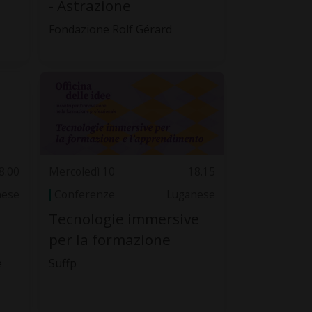
- Astrazione
Fondazione Rolf Gérard
8.00
Mercoledì 10
18.15
nese
Conferenze
Luganese
Tecnologie immersive
per la formazione
e
Suffp