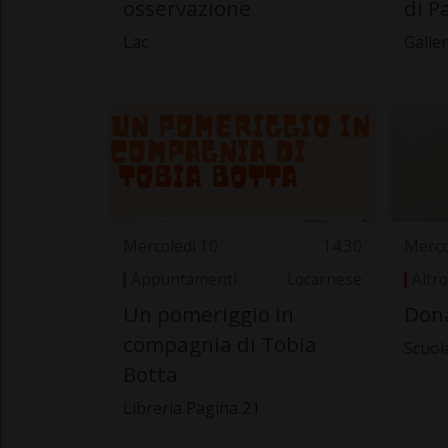
osservazione
di P
Lac
Galler
Mercoledì 10
14.30
Merco
Appuntamenti
Locarnese
Altro
Un pomeriggio in
Dona
compagnia di Tobia
Scuol
Botta
Libreria Pagina 21