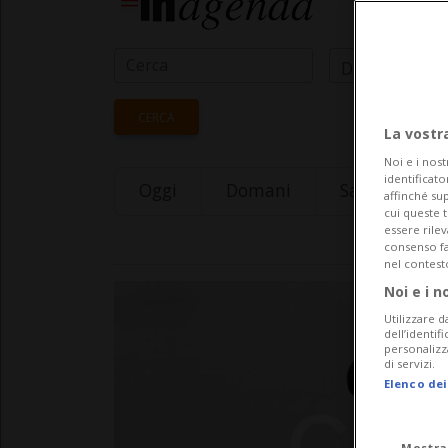
Data Inizio
CERCA
La vostr
Noi e i nost
identificato
Oggi
Domani
Saturday 08
affinché sup
cui queste 
essere rile
consenso fac
nel contest
Noi e i n
Utilizzare d
dell’identif
personalizz
di servizi.
Elenco dei
Mostra