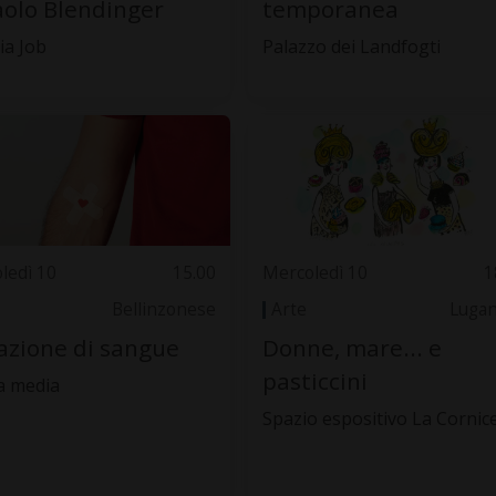
aolo Blendinger
temporanea
ia Job
Palazzo dei Landfogti
ledì 10
15.00
Mercoledì 10
1
Bellinzonese
Arte
Luga
zione di sangue
Donne, mare... e
pasticcini
a media
Spazio espositivo La Cornic