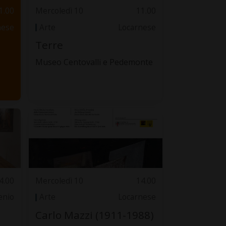
1.00
Mercoledì 10
11.00
nese
Arte
Locarnese
Terre
Museo Centovalli e Pedemonte
4.00
Mercoledì 10
14.00
lenio
Arte
Locarnese
Carlo Mazzi (1911-1988)