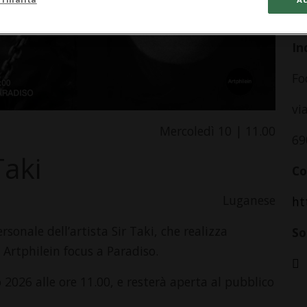
da
In
Fo
vi
Mercoledì 10 | 11.00
69
Taki
Co
Luganese
ht
onale dell’artista Sir Taki, che realizza
So
o Artphilein focus a Paradiso.
026 alle ore 11.00, e resterà aperta al pubblico