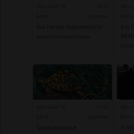
Mercoledì 10
10.30
Merco
Arte
Luganese
Arte
Isa Hesse-Rabinovitch!
Eis 
Mate
Museo Hermann Hesse
Censu
Mercoledì 10
11.00
Merco
Arte
Luganese
Arte
Sentimento e
Il l