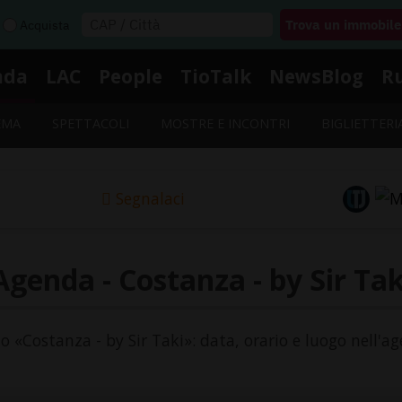
Acquista
nda
LAC
People
TioTalk
NewsBlog
R
EMA
SPETTACOLI
MOSTRE E INCONTRI
BIGLIETTERI
Segnalaci
Agenda - Costanza - by Sir Tak
to «Costanza - by Sir Taki»: data, orario e luogo nell'a