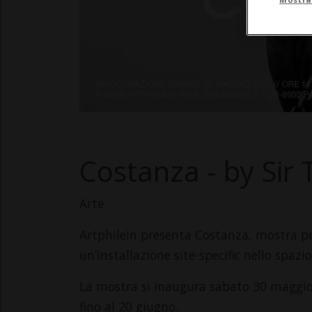
Costanza - by Sir 
Arte
Artphilein presenta Costanza, mostra pers
un’installazione site-specific nello spazi
La mostra si inaugura sabato 30 maggio 2
fino al 20 giugno.