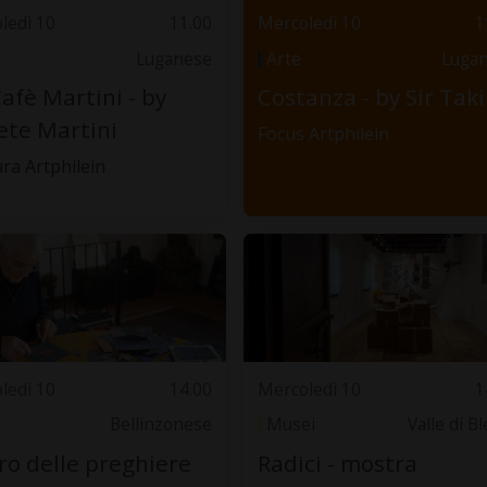
ledì 10
11.00
Mercoledì 10
1
Luganese
Arte
Luga
Cafè Martini - by
Costanza - by Sir Taki
te Martini
Focus Artphilein
ra Artphilein
ledì 10
14.00
Mercoledì 10
1
Bellinzonese
Musei
Valle di B
ibro delle preghiere
Radici - mostra