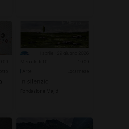
0.00
Mercoledì 10
10.00
otto
Arte
Locarnese
a
In silenzio
Fondazione Majid