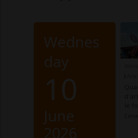
Wednes
day
Merco
10
Arte
Quan
d'ar
le f
June
Canve
2026