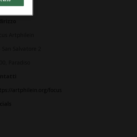
lle 11.00
dirizzo
cus Artphilein
a San Salvatore 2
00, Paradiso
ntatti
tps://artphilein.org/focus
cials