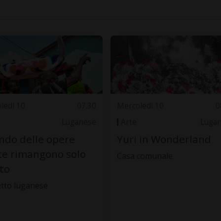
ledì 10
07.30
Mercoledì 10
0
Luganese
Arte
Luga
do delle opere
Yuri in Wonderland
te rimangono solo
Casa comunale
oto
tto luganese