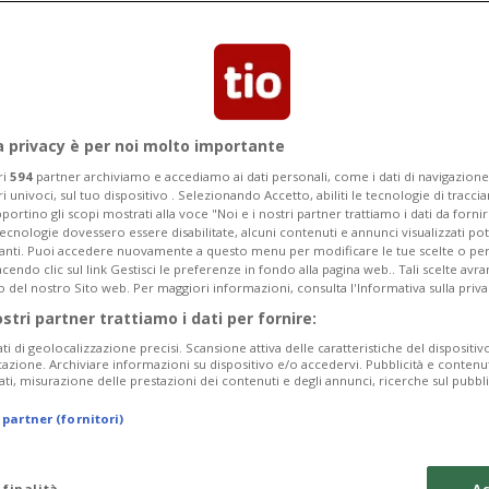
Categoria
Data Fine
a privacy è per noi molto importante
ri
594
partner archiviamo e accediamo ai dati personali, come i dati di navigazione 
ri univoci, sul tuo dispositivo . Selezionando Accetto, abiliti le tecnologie di tracc
Sunday 09
Monday 10
Tuesday 11
portino gli scopi mostrati alla voce "Noi e i nostri partner trattiamo i dati da fornir
tecnologie dovessero essere disabilitate, alcuni contenuti e annunci visualizzati 
vanti. Puoi accedere nuovamente a questo menu per modificare le tue scelte o per
endo clic sul link Gestisci le preferenze in fondo alla pagina web.. Tali scelte avr
o del nostro Sito web. Per maggiori informazioni, consulta l'Informativa sulla priva
ostri partner trattiamo i dati per fornire:
In
ati di geolocalizzazione precisi. Scansione attiva delle caratteristiche del dispositivo 
icazione. Archiviare informazioni su dispositivo e/o accedervi. Pubblicità e contenu
Pe
ati, misurazione delle prestazioni dei contenuti e degli annunci, ricerche sul pubbl
da
 partner (fornitori)
a 
Ma
 finalità
Ac