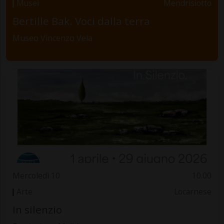
Musei
Mendrisiotto
Bertille Bak. Voci dalla terra
Museo Vincenzo Vela
Mercoledì 10
10.00
Arte
Locarnese
In silenzio