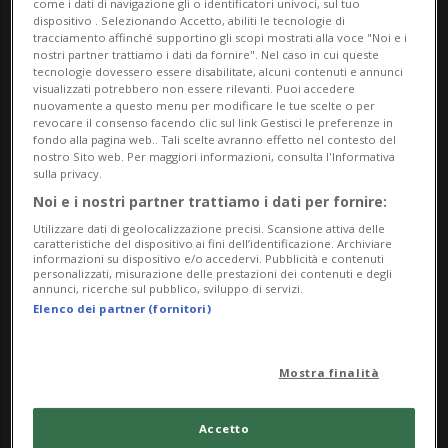
come i dati di navigazione gli o identificatori univoci, sul tuo
Bak, il Museo propone un focus sul traforo del
dispositivo . Selezionando Accetto, abiliti le tecnologie di
Gottardo a partire dall’altorilievo Le vittime del
tracciamento affinché supportino gli scopi mostrati alla voce "Noi e i
nostri partner trattiamo i dati da fornire". Nel caso in cui queste
lavoro di Vincenzo Vela.
tecnologie dovessero essere disabilitate, alcuni contenuti e annunci
visualizzati potrebbero non essere rilevanti. Puoi accedere
nuovamente a questo menu per modificare le tue scelte o per
Info Evento
revocare il consenso facendo clic sul link Gestisci le preferenze in
fondo alla pagina web.. Tali scelte avranno effetto nel contesto del
da Sunday 26 April 2026
nostro Sito web. Per maggiori informazioni, consulta l'Informativa
sulla privacy.
a Sunday 10 January 2027
Noi e i nostri partner trattiamo i dati per fornire:
Ma,Me,Gi,Ve,Sa,Do
Utilizzare dati di geolocalizzazione precisi. Scansione attiva delle
dalle 10.00
caratteristiche del dispositivo ai fini dell’identificazione. Archiviare
informazioni su dispositivo e/o accedervi. Pubblicità e contenuti
personalizzati, misurazione delle prestazioni dei contenuti e degli
Indirizzo
annunci, ricerche sul pubblico, sviluppo di servizi.
Elenco dei partner (fornitori)
Museo Vincenzo Vela
Mostra finalità
Via Lorenzo Vela 6
6853, Ligornetto
Accetto