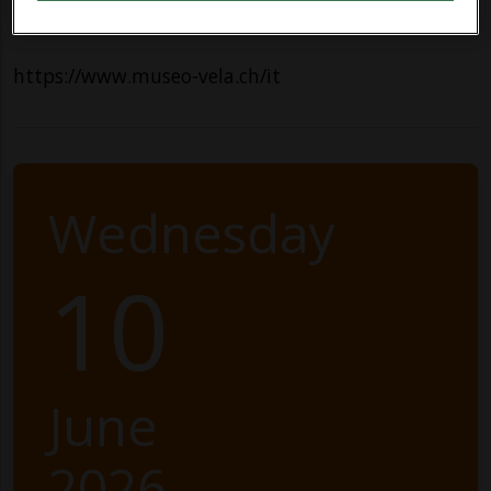
Contatti
https://www.museo-vela.ch/it
Wednesday
10
June
2026