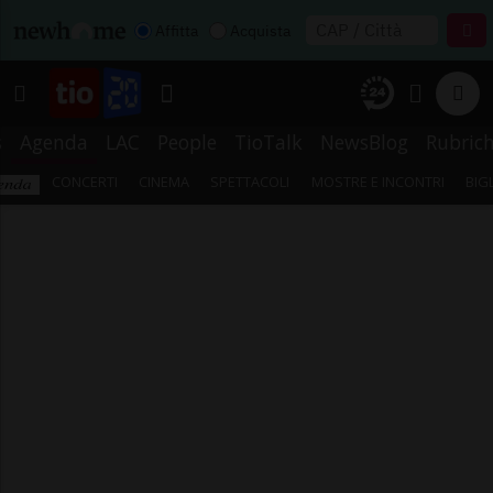
Affitta
Acquista
s
Agenda
LAC
People
TioTalk
NewsBlog
Rubric
CONCERTI
CINEMA
SPETTACOLI
MOSTRE E INCONTRI
BIG