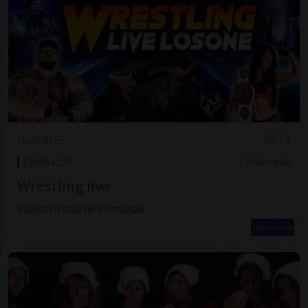
Lunedì 25
20.15
Spettacoli
Locarnese
Wrestling live
Palestre scuole comunali