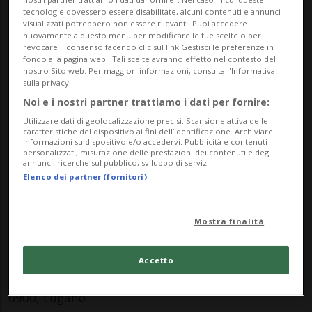
dualism, and panpsychism. Through contributions
tecnologie dovessero essere disabilitate, alcuni contenuti e annunci
visualizzati potrebbero non essere rilevanti. Puoi accedere
from leading international scholars, the event
nuovamente a questo menu per modificare le tue scelte o per
aims to foster new directions of research on
revocare il consenso facendo clic sul link Gestisci le preferenze in
fondo alla pagina web.. Tali scelte avranno effetto nel contesto del
consciousness, mental causation, and subjective
nostro Sito web. Per maggiori informazioni, consulta l'Informativa
sulla privacy.
experience.
Noi e i nostri partner trattiamo i dati per fornire:
Info Evento
Utilizzare dati di geolocalizzazione precisi. Scansione attiva delle
caratteristiche del dispositivo ai fini dell’identificazione. Archiviare
informazioni su dispositivo e/o accedervi. Pubblicità e contenuti
Monday 25 May 2026
personalizzati, misurazione delle prestazioni dei contenuti e degli
annunci, ricerche sul pubblico, sviluppo di servizi.
dalle 09.00
Elenco dei partner (fornitori)
Indirizzo
Mostra finalità
Facoltà di Teologia
Accetto
via Giuseppe Buffi 13
6900, Lugano