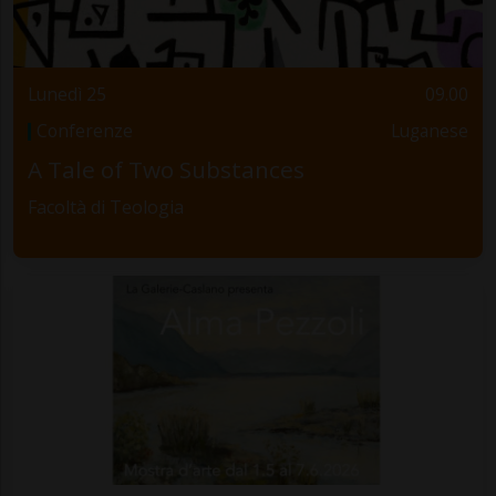
Lunedì 25
09.00
Conferenze
Luganese
A Tale of Two Substances
Facoltà di Teologia