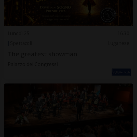
Lunedì 25
16.30
Spettacoli
Luganese
The greatest showman
Palazzo dei Congressi