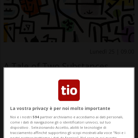
Lunedì 25 | 09.00
A Tale of Two Substances
Conferenze
Luganese
Workshop on Mind-Body Problem
This workshop focuses on the philosophical
La vostra privacy è per noi molto importante
investigation of the mind–body problem, tracing
Noi e i nostri
594
partner archiviamo e accediamo ai dati personali,
come i dati di navigazione gli o identificatori univoci, sul tuo
its historical development and examining
dispositivo . Selezionando Accetto, abiliti le tecnologie di
contemporary frameworks such as physicalism,
tracciamento affinché supportino gli scopi mostrati alla voce "Noi e i
nostri partner trattiamo i dati da fornire". Nel caso in cui queste