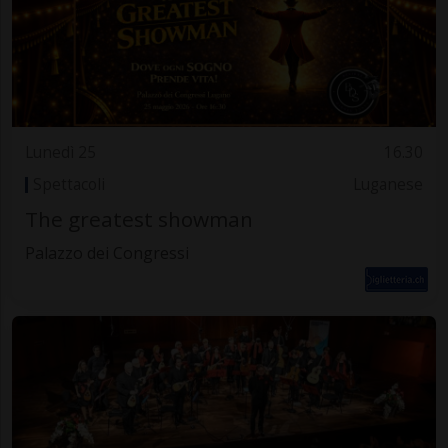
Lunedì 25
16.30
Spettacoli
Luganese
The greatest showman
Palazzo dei Congressi