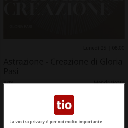
Lunedì 25 | 08.00
Astrazione - Creazione di Gloria
Pasi
Arte
Mendrisiotto
Mostra aperta al pubblico a Chiasso presso gli
uffici Capifid in via Emilio Bossi 50.
Gloria Pasi realizza collage astratti con carte e
La vostra privacy è per noi molto importante
cartoni di natura diversa, spesso di recupero