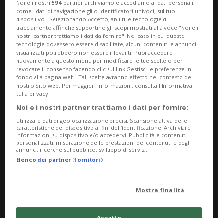
Noi e i nostri
594
partner archiviamo e accediamo ai dati personali,
(imballaggi, pagine di libri), accostati a supporti
come i dati di navigazione gli o identificatori univoci, sul tuo
dispositivo . Selezionando Accetto, abiliti le tecnologie di
come carte floccate o plastificate, carta seta e
tracciamento affinché supportino gli scopi mostrati alla voce "Noi e i
crespa.
nostri partner trattiamo i dati da fornire". Nel caso in cui queste
tecnologie dovessero essere disabilitate, alcuni contenuti e annunci
visualizzati potrebbero non essere rilevanti. Puoi accedere
Il processo nasce da elementi trovati o da forme
nuovamente a questo menu per modificare le tue scelte o per
revocare il consenso facendo clic sul link Gestisci le preferenze in
ritagliate e si sviluppa nella ricerca di equilibri
fondo alla pagina web.. Tali scelte avranno effetto nel contesto del
compositivi di forte impatto, lasciando spazio
nostro Sito web. Per maggiori informazioni, consulta l'Informativa
sulla privacy.
all’imprevisto e all’incontro tra forme e colori.
Noi e i nostri partner trattiamo i dati per fornire:
Ne emergono talvolta richiami a estetiche del
Utilizzare dati di geolocalizzazione precisi. Scansione attiva delle
caratteristiche del dispositivo ai fini dell’identificazione. Archiviare
passato (anni ’60-’70 e primo Novecento),
informazioni su dispositivo e/o accedervi. Pubblicità e contenuti
personalizzati, misurazione delle prestazioni dei contenuti e degli
alimentati dal dialogo con architettura, interior e
annunci, ricerche sul pubblico, sviluppo di servizi.
Elenco dei partner (fornitori)
industrial design e dalle opere osservate e studiate
nel tempo.
Mostra finalità
Mostra aperta fino settembre, dal lunedì al
Accetto