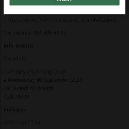
venerdì 8:00-12:30/14:00-18:00.
Entrata libera, non è necessaria la prenotazione.
Per più info: 091 695 50 80
Info Evento
Per adulti
da Friday 23 January 2026
a Wednesday 30 September 2026
dal Lunedì al Venerdì
dalle 08.00
Indirizzo
Uffici Capifid Sa