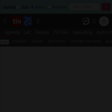
Affitta
Acquista
s
Agenda
LAC
People
TioTalk
NewsBlog
Rubric
CONCERTI
CINEMA
SPETTACOLI
MOSTRE E INCONTRI
BIG