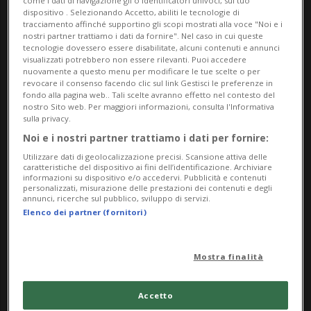
come i dati di navigazione gli o identificatori univoci, sul tuo
dispositivo . Selezionando Accetto, abiliti le tecnologie di
l’atmosfera particolare del maniero. Un’occasione
tracciamento affinché supportino gli scopi mostrati alla voce "Noi e i
unica per scoprire la Fortezza di Bellinzona non
nostri partner trattiamo i dati da fornire". Nel caso in cui queste
tecnologie dovessero essere disabilitate, alcuni contenuti e annunci
solo come monumento UNESCO, ma come spazio
visualizzati potrebbero non essere rilevanti. Puoi accedere
nuovamente a questo menu per modificare le tue scelte o per
vivo, capace di incantare attraverso la storia, l’arte
revocare il consenso facendo clic sul link Gestisci le preferenze in
e l’ambiente naturale.
fondo alla pagina web.. Tali scelte avranno effetto nel contesto del
nostro Sito web. Per maggiori informazioni, consulta l'Informativa
sulla privacy.
Orari:
Noi e i nostri partner trattiamo i dati per fornire:
Utilizzare dati di geolocalizzazione precisi. Scansione attiva delle
10:00 - 18:00
caratteristiche del dispositivo ai fini dell’identificazione. Archiviare
informazioni su dispositivo e/o accedervi. Pubblicità e contenuti
personalizzati, misurazione delle prestazioni dei contenuti e degli
Info Evento
annunci, ricerche sul pubblico, sviluppo di servizi.
Elenco dei partner (fornitori)
Per tutti
da Saturday 28 March 2026
Mostra finalità
a Sunday 8 November 2026
tutti i giorni
Accetto