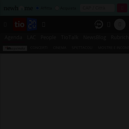
Affitta
Acquista
Agenda
LAC
People
TioTalk
NewsBlog
Rubrich
CONCERTI
CINEMA
SPETTACOLI
MOSTRE E INCONT