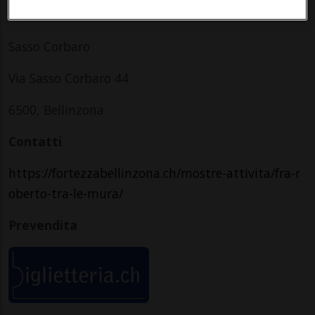
Indirizzo
Sasso Corbaro
Via Sasso Corbaro 44
6500, Bellinzona
Contatti
https://fortezzabellinzona.ch/mostre-attivita/fra-r
oberto-tra-le-mura/
Prevendita