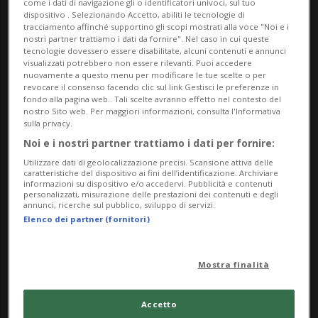
come i dati di navigazione gli o identificatori univoci, sul tuo
significativa della loro opera. Il nuovo spazio ha
dispositivo . Selezionando Accetto, abiliti le tecnologie di
tracciamento affinché supportino gli scopi mostrati alla voce "Noi e i
tutte le potenzialità per divenire con il tempo un
nostri partner trattiamo i dati da fornire". Nel caso in cui queste
tecnologie dovessero essere disabilitate, alcuni contenuti e annunci
punto di riferimento per l’attività artistica su scala
visualizzati potrebbero non essere rilevanti. Puoi accedere
cantonale. Le prime mostre saranno dedicate a
nuovamente a questo menu per modificare le tue scelte o per
revocare il consenso facendo clic sul link Gestisci le preferenze in
due artiste, Anna Bianchi e Simonetta Martini, che
fondo alla pagina web.. Tali scelte avranno effetto nel contesto del
nostro Sito web. Per maggiori informazioni, consulta l'Informativa
già hanno sviluppato nel corso dei decenni una
sulla privacy.
pittura di grande qualità tecnica e formale.
Noi e i nostri partner trattiamo i dati per fornire:
Entrambe le artiste hanno esposto in sedi museali
Utilizzare dati di geolocalizzazione precisi. Scansione attiva delle
caratteristiche del dispositivo ai fini dell’identificazione. Archiviare
locali e in gallerie svizzere e italiane. Hanno
informazioni su dispositivo e/o accedervi. Pubblicità e contenuti
personalizzati, misurazione delle prestazioni dei contenuti e degli
insomma alle spalle una lunga storia espositiva.
annunci, ricerche sul pubblico, sviluppo di servizi.
Elenco dei partner (fornitori)
Il primo appuntamento, che inaugurerà la mostra
di Anna Bianchi intitolata Infinitudini, è fissato per
Mostra finalità
sabato 27 settembre alle ore 11.00. Porteranno i
saluti Fabio Stampanoni per la Fondazione
Accetto
Convento Salita dei Frati di Lugano e Michele