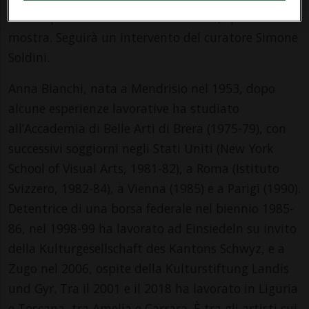
Bertini per la Mobiliare Assicurazioni, sponsor della
mostra. Seguirà un intervento del curatore Simone
Soldini.
Anna Bianchi, nata a Mendrisio nel 1953, dopo
alcune esperienze lavorative ha studiato
all’Accademia di Belle Arti di Brera (1975-79), con
successivi soggiorni negli Stati Uniti (New York
School of Visual Arts, 1981-82), a Roma (Istituto
Svizzero, 1982-84), a Vienna (1985) e a Parigi (1990).
Detentrice di una borsa federale nel biennio 1985-
86, nel 1998-99 ha lavorato ad Einsiedeln su invito
della Kulturgesellschaft des Kantons Schwyz, e a
Zugo nel 2006, ospite della Kulturstiftung Landis
und Gyr. Tra il 2001 e il 2018 ha lavorato in Liguria
e Toscana, tra Amelia e Carrara. È tra gli artisti cui