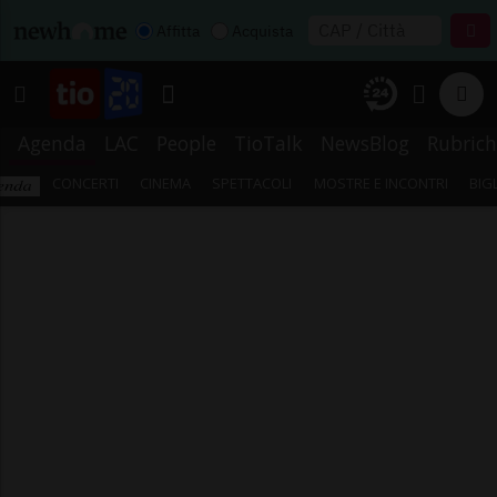
Affitta
Acquista
Agenda
LAC
People
TioTalk
NewsBlog
Rubrich
CONCERTI
CINEMA
SPETTACOLI
MOSTRE E INCONTRI
BIG