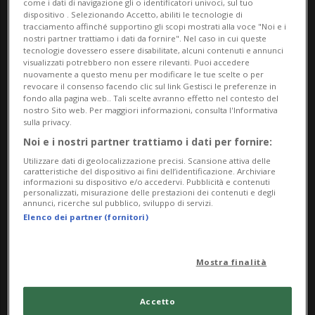
come i dati di navigazione gli o identificatori univoci, sul tuo
dispositivo . Selezionando Accetto, abiliti le tecnologie di
dagli archivi delle società di tiro locali.
tracciamento affinché supportino gli scopi mostrati alla voce "Noi e i
nostri partner trattiamo i dati da fornire". Nel caso in cui queste
L’esposizione sarà inaugurata il 27 giugno alle ore
tecnologie dovessero essere disabilitate, alcuni contenuti e annunci
visualizzati potrebbero non essere rilevanti. Puoi accedere
18:00 e sarà visitabile fino al 26 ottobre 2025, dal
nuovamente a questo menu per modificare le tue scelte o per
revocare il consenso facendo clic sul link Gestisci le preferenze in
martedì alla domenica (14:00-17:00).
fondo alla pagina web.. Tali scelte avranno effetto nel contesto del
nostro Sito web. Per maggiori informazioni, consulta l'Informativa
Info Evento
sulla privacy.
Noi e i nostri partner trattiamo i dati per fornire:
da Friday 27 June 2025
Utilizzare dati di geolocalizzazione precisi. Scansione attiva delle
caratteristiche del dispositivo ai fini dell’identificazione. Archiviare
a Sunday 26 October 2025
informazioni su dispositivo e/o accedervi. Pubblicità e contenuti
personalizzati, misurazione delle prestazioni dei contenuti e degli
Ma,Me,Gi,Ve,Sa,Do
annunci, ricerche sul pubblico, sviluppo di servizi.
dalle 18.00
Elenco dei partner (fornitori)
Indirizzo
Mostra finalità
Museo di Leventina
Accetto
Via Fond la Tera 4