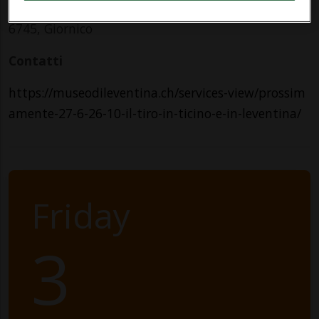
6745, Giornico
Contatti
https://museodileventina.ch/services-view/prossim
amente-27-6-26-10-il-tiro-in-ticino-e-in-leventina/
Friday
3