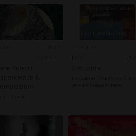
dì 03
10.00
Venerdì 03
1
Luganese
Arte
Luga
ne Poletti:
Evolution
ispondenze &
La Galerie-Caslano c/o Casa
anziani Malcantonese
emplazioni
ria La Cornice