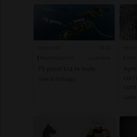
Venerdì 03
09.30
Vener
Manifestazioni
Locarnese
Arte
75 passi tra le Isole
Aymo
corr
Isole di Brissago
cont
Galle