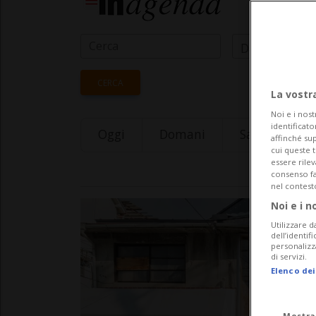
Data Inizio
CERCA
La vostr
Noi e i nost
identificato
Oggi
Domani
Saturday 08
affinché sup
cui queste 
essere rile
consenso fac
nel contest
Noi e i n
Utilizzare d
dell’identif
personalizz
di servizi.
Elenco dei
Mostra