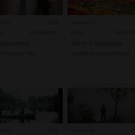
dì 03
10.00
Venerdì 03
1
i
Mendrisiotto
Arte
Bellinzo
sceramics
Oltre il Medioevo
 Vincenzo Vela
Castello di Sasso Corbaro
dì 03
11.00
Venerdì 03
1