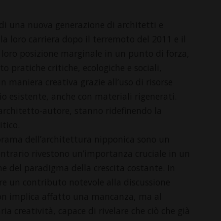
i di una nuova generazione di architetti e
a loro carriera dopo il terremoto del 2011 e il
loro posizione marginale in un punto di forza,
o pratiche critiche, ecologiche e sociali,
n maniera creativa grazie all’uso di risorse
o esistente, anche con materiali rigenerati.
architetto-autore, stanno ridefinendo la
itico.
rama dell’architettura nipponica sono un
ontrario rivestono un’importanza cruciale in un
e del paradigma della crescita costante. In
re un contributo notevole alla discussione
on implica affatto una mancanza, ma al
ia creatività, capace di rivelare che ciò che già