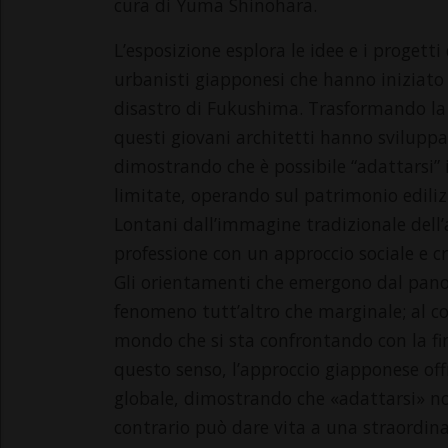
cura di Yuma Shinohara.
L’esposizione esplora le idee e i progett
urbanisti giapponesi che hanno iniziato l
disastro di Fukushima. Trasformando la 
questi giovani architetti hanno sviluppat
dimostrando che è possibile “adattarsi” i
limitate, operando sul patrimonio edilizi
Lontani dall’immagine tradizionale dell’
professione con un approccio sociale e cr
Gli orientamenti che emergono dal pano
fenomeno tutt’altro che marginale; al c
mondo che si sta confrontando con la fin
questo senso, l’approccio giapponese off
globale, dimostrando che «adattarsi» n
contrario può dare vita a una straordinar