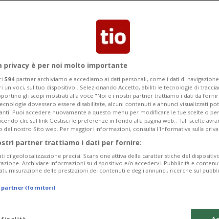
Categoria
Data Fine
a privacy è per noi molto importante
ri
594
partner archiviamo e accediamo ai dati personali, come i dati di navigazione 
ri univoci, sul tuo dispositivo . Selezionando Accetto, abiliti le tecnologie di tracc
Sunday 09
Monday 10
Tuesday 11
portino gli scopi mostrati alla voce "Noi e i nostri partner trattiamo i dati da fornir
tecnologie dovessero essere disabilitate, alcuni contenuti e annunci visualizzati 
vanti. Puoi accedere nuovamente a questo menu per modificare le tue scelte o per
endo clic sul link Gestisci le preferenze in fondo alla pagina web.. Tali scelte avr
o del nostro Sito web. Per maggiori informazioni, consulta l'Informativa sulla priva
ostri partner trattiamo i dati per fornire:
In
ati di geolocalizzazione precisi. Scansione attiva delle caratteristiche del dispositivo 
icazione. Archiviare informazioni su dispositivo e/o accedervi. Pubblicità e contenu
da
ati, misurazione delle prestazioni dei contenuti e degli annunci, ricerche sul pubbl
a 
 partner (fornitori)
Gi
da
 finalità
Ac