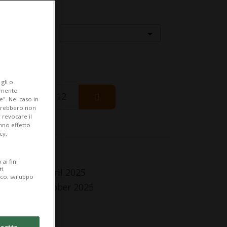
Località
gli o
iamento
Wednesday 12
e". Nel caso in
potrebbero non
 revocare il
anno effetto
cy.
fo Evento
ai fini
ti
 Friday 11 April 2025
ico, sviluppo
Sunday 5 October 2025
,Ve,Sa,Do
lle 14.00
cetto