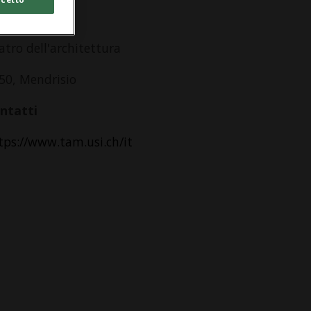
dirizzo
atro dell'architettura
50, Mendrisio
ntatti
tps://www.tam.usi.ch/it