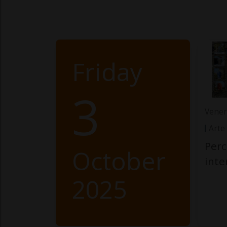
Friday
3
Vener
Arte
Perc
October
int
2025