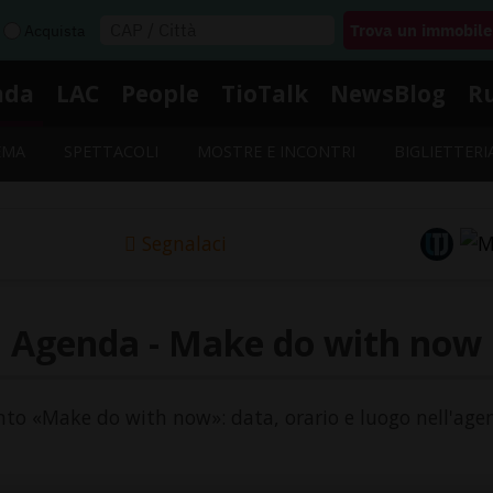
Acquista
nda
LAC
People
TioTalk
NewsBlog
R
EMA
SPETTACOLI
MOSTRE E INCONTRI
BIGLIETTERI
Segnalaci
Agenda - Make do with now
vento «Make do with now»: data, orario e luogo nell'agen