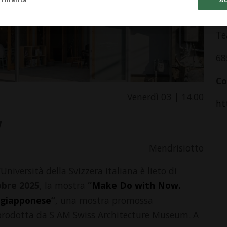
In
Te
68
Co
Venerdì 03 | 14.00
ht
w
Mendrisiotto
Università della Svizzera italiana è lieto di
tobre 2025
, la mostra
“
Make Do with Now.
 giapponese
”
, una mostra promossa
, prodotta da S AM Swiss Architecture Museum. A