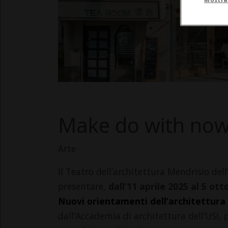
Make do with no
Arte
Il Teatro dell’architettura Mendrisio dell’
presentare,
dall’11 aprile 2025 al 5 ot
Nuovi orientamenti dell’architettura
dall’Accademia di architettura dell’USI