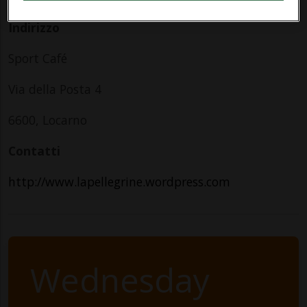
Indirizzo
Sport Café
Via della Posta 4
6600, Locarno
Contatti
http://www.lapellegrine.wordpress.com
Wednesday