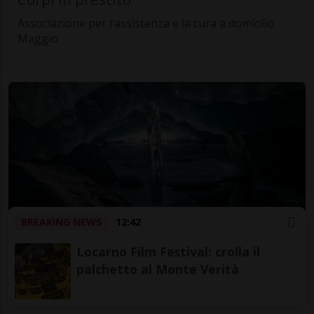
Associazione per l’assistenza e la cura a domicilio
Maggio
BREAKING NEWS
12:42
Mercoledì 03
Locarno Film Festival: crolla il
Arte
Leventina
palchetto al Monte Verità
La bellezza fragile dei ghiacciai
Dazio Grande