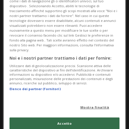
creando atmosfere e percezioni diverse rispetto al
come i dati di navigazione gli o identificatori univoci, sul tuo
dispositivo . Selezionando Accetto, abiliti le tecnologie di
contesto diurno.
tracciamento affinché supportino gli scopi mostrati alla voce "Noi e i
nostri partner trattiamo i dati da fornire". Nel caso in cui queste
Di dimensioni più contenute, i piccoli quadri-
tecnologie dovessero essere disabilitate, alcuni contenuti e annunci
visualizzati potrebbero non essere rilevanti. Puoi accedere
cartoline dedicati alle ramificazioni, realizzati con
nuovamente a questo menu per modificare le tue scelte o per
revocare il consenso facendo clic sul link Gestisci le preferenze in
un tocco decorativo ed elegante, si propongono
fondo alla pagina web.. Tali scelte avranno effetto nel contesto del
nostro Sito web. Per maggiori informazioni, consulta l'Informativa
come un inno alla crescita e all’espansione dei
sulla privacy.
semi: minuscoli inizi che, nel tempo, si
Noi e i nostri partner trattiamo i dati per fornire:
trasformano in forme compiute e armoniose.
Utilizzare dati di geolocalizzazione precisi. Scansione attiva delle
caratteristiche del dispositivo ai fini dell’identificazione. Archiviare
informazioni su dispositivo e/o accedervi. Pubblicità e contenuti
Info Evento
personalizzati, misurazione delle prestazioni dei contenuti e degli
annunci, ricerche sul pubblico, sviluppo di servizi.
Per tutti
Elenco dei partner (fornitori)
da Friday 25 July 2025
Mostra finalità
a Friday 31 October 2025
tutti i giorni
Accetto
dalle 20.00