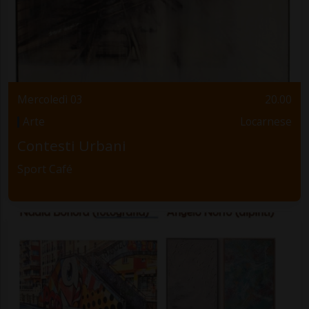
Mercoledì 03
20.00
Arte
Locarnese
Contesti Urbani
Sport Café