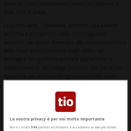
durante i suoi spostamenti verso l’Accademia di
Belle Arti di Brera.
La prima serie, Travisione, propone una visione
astratta e prospettica delle “prolungazioni
invisibili” dei binari ferroviari, dei tralicci elettrici e
delle linee architettoniche degli edifici. Le
immagini fotografiche scattate dall’artista si
trasformano in un collage pittorico che parte dal
figurativo per evolvere progressivamente verso
l’astrazione.
La seconda serie, Night Walks, è invece dedicata a
esplorazioni notturne: qui l’artista si lascia guidare
dalle luci artificiali della notte, che plasmano e
La vostra privacy è per noi molto importante
ridefiniscono lo spazio urbano in modi inaspettati,
Noi e i nostri
594
partner archiviamo e accediamo ai dati personali,