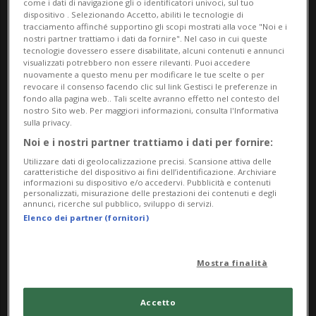
come i dati di navigazione gli o identificatori univoci, sul tuo
dalle 08.30
dispositivo . Selezionando Accetto, abiliti le tecnologie di
tracciamento affinché supportino gli scopi mostrati alla voce "Noi e i
Indirizzo
nostri partner trattiamo i dati da fornire". Nel caso in cui queste
tecnologie dovessero essere disabilitate, alcuni contenuti e annunci
visualizzati potrebbero non essere rilevanti. Puoi accedere
Canvetto Luganese
nuovamente a questo menu per modificare le tue scelte o per
revocare il consenso facendo clic sul link Gestisci le preferenze in
fondo alla pagina web.. Tali scelte avranno effetto nel contesto del
Via R. Simen 14 b, Molino Nuovo
nostro Sito web. Per maggiori informazioni, consulta l'Informativa
sulla privacy.
6900, Lugano
Noi e i nostri partner trattiamo i dati per fornire:
Utilizzare dati di geolocalizzazione precisi. Scansione attiva delle
Contatti
caratteristiche del dispositivo ai fini dell’identificazione. Archiviare
informazioni su dispositivo e/o accedervi. Pubblicità e contenuti
personalizzati, misurazione delle prestazioni dei contenuti e degli
http://www.f-diamante.ch
annunci, ricerche sul pubblico, sviluppo di servizi.
Elenco dei partner (fornitori)
Socials
Mostra finalità
Accetto