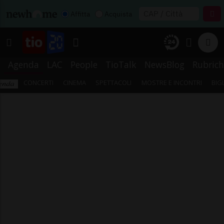
Affitta
Acquista
Agenda
LAC
People
TioTalk
NewsBlog
Rubrich
CONCERTI
CINEMA
SPETTACOLI
MOSTRE E INCONTRI
BIG