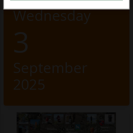
Wednesday
3
September
2025