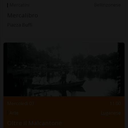
Mercatini
Bellinzonese
Mercalibro
Piazza Buffi
Mercoledì 03
11.00
Arte
Luganese
Oltre il Malcantone