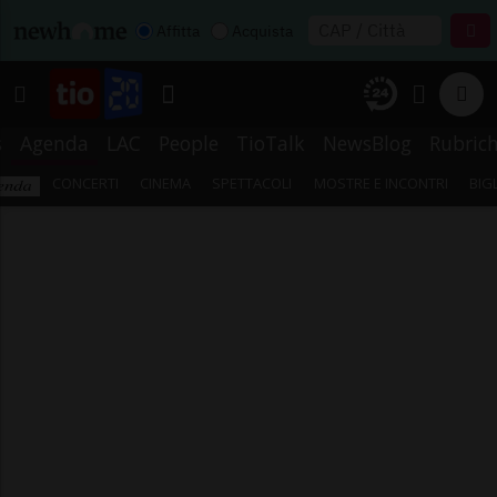
Affitta
Acquista
s
Agenda
LAC
People
TioTalk
NewsBlog
Rubric
CONCERTI
CINEMA
SPETTACOLI
MOSTRE E INCONTRI
BIG