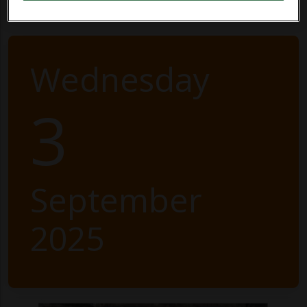
Wednesday
3
September
2025