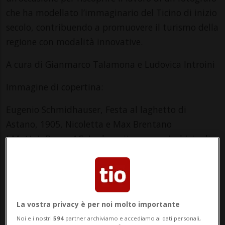
che ha modellato l’immaginario del Ticino di inizio
secolo, contribuendo a promuovere il turismo della
regione con modalità innovative.
A cura di Gianmarco Talamona e Ludovica Introini
Immagine di copertina:
Eugenio Schmidhauser, Festa al laghetto di
Astano, 1905, Nicoletta e Max Brentano
(-Motta), Brugg AG. In deposito presso Archivio di
Stato di Bellinzona
© Archivio di Stato del Cantone Ticino, Fondo
Eugenio Schmidhauser
Info Evento
La vostra privacy è per noi molto importante
Noi e i nostri
594
partner archiviamo e accediamo ai dati personali,