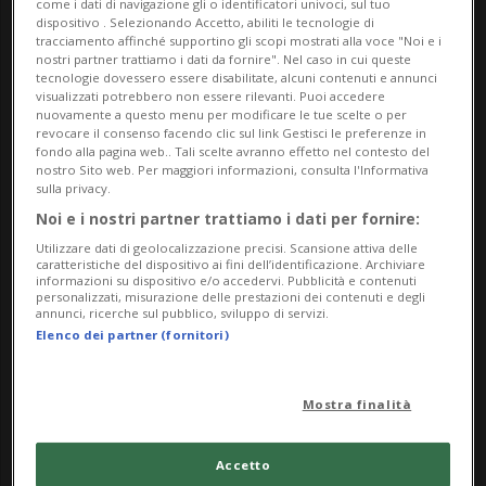
da Sunday 16 March 2025
come i dati di navigazione gli o identificatori univoci, sul tuo
dispositivo . Selezionando Accetto, abiliti le tecnologie di
a Sunday 12 October 2025
tracciamento affinché supportino gli scopi mostrati alla voce "Noi e i
nostri partner trattiamo i dati da fornire". Nel caso in cui queste
Ma,Me,Gi,Ve,Sa,Do
tecnologie dovessero essere disabilitate, alcuni contenuti e annunci
dalle 11.00
visualizzati potrebbero non essere rilevanti. Puoi accedere
nuovamente a questo menu per modificare le tue scelte o per
revocare il consenso facendo clic sul link Gestisci le preferenze in
Indirizzo
fondo alla pagina web.. Tali scelte avranno effetto nel contesto del
nostro Sito web. Per maggiori informazioni, consulta l'Informativa
sulla privacy.
Palazzo Reali
Noi e i nostri partner trattiamo i dati per fornire:
Via Canova 10
Utilizzare dati di geolocalizzazione precisi. Scansione attiva delle
caratteristiche del dispositivo ai fini dell’identificazione. Archiviare
informazioni su dispositivo e/o accedervi. Pubblicità e contenuti
6900, Lugano
personalizzati, misurazione delle prestazioni dei contenuti e degli
annunci, ricerche sul pubblico, sviluppo di servizi.
Elenco dei partner (fornitori)
Contatti
https://www.masilugano.ch/it/masi/in-corso/agend
Mostra finalità
a/events/evento~mostre~2025~palazzo-reali~Euge
nio-Sc
Accetto